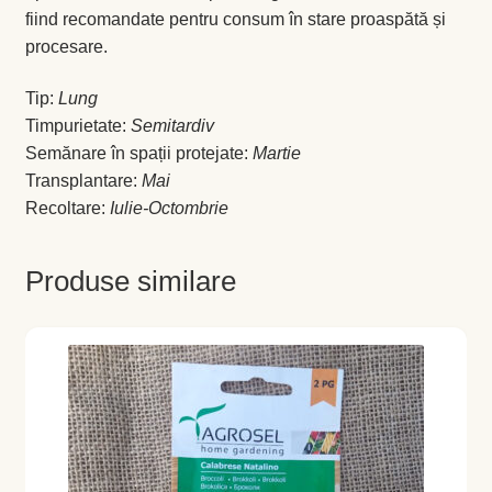
Magazin
fiind recomandate pentru consum în stare proaspătă și
procesare.
My account
Tip:
Lung
Plată și Livrare
Timpurietate:
Semitardiv
Semănare în spații protejate:
Martie
Politică de confidențialitate
Transplantare:
Mai
Recoltare:
Iulie-Octombrie
Servicii
Produse similare
Termeni și condiții