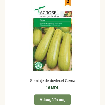
Seminţe de dovlecel Cerna
16
MDL
Adaugă în coș