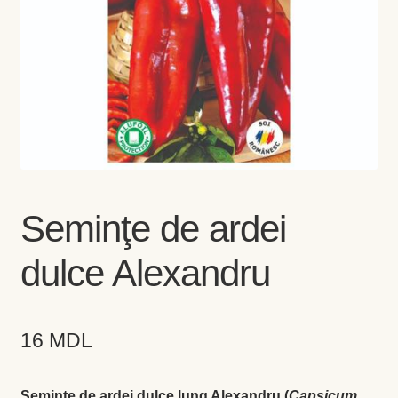
Coș
Coș
Despre
ecoVazon în Mass-Media
Despre noi OLD
Seminţe de ardei
Home
dulce Alexandru
Home
16
MDL
Informaţii
Ardei iute
Seminţe de ardei dulce lung Alexandru (
Capsicum