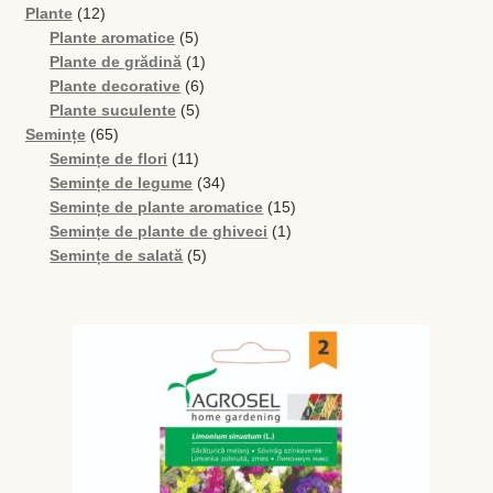
12
Plante
12
produse
5
Plante aromatice
5
produse
1
Plante de grădină
1
6
produs
Plante decorative
6
5
produse
Plante suculente
5
65
produse
Semințe
65
de
11
Semințe de flori
11
produse
produse
34
Semințe de legume
34
de
15
Semințe de plante aromatice
15
produse
1
produse
Semințe de plante de ghiveci
1
5
produs
Semințe de salată
5
produse