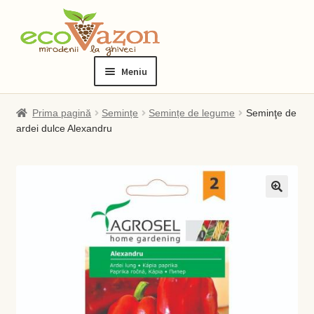
Sari
Sari
la
la
Meniu
navigare
conținut
Prima pagină
Prima pagină
Semințe
Semințe de legume
Seminţe de
ardei dulce Alexandru
Blog
Checkout
Contact
Contul meu
Checkout