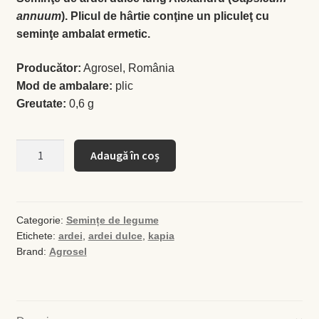
annuum
). Plicul de hârtie conţine un pliculeţ cu
seminţe ambalat ermetic.
Busuioc
Producător:
Agrosel, România
Busuioc roşu
Mod de ambalare:
plic
Greutate:
0,6 g
Ceapă de tuns
Cantitate
Cimbrişor
Adaugă în coș
Seminţe
de
Cimbru de grădină
ardei
dulce
Categorie:
Semințe de legume
Creson de grădină
Etichete:
ardei
,
ardei dulce
,
kapia
Alexandru
Brand:
Agrosel
Fragă
Leuştean