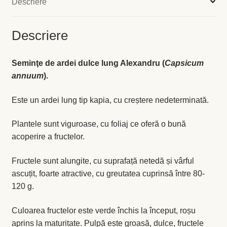
Descriere
Levănţică
Descriere
Maghiran
Seminţe de ardei dulce lung Alexandru (
Capsicum
Melisa
annuum
).
Mentă
Este un ardei lung tip kapia, cu creștere nedeterminată.
Oregano
Plantele sunt viguroase, cu foliaj ce oferă o bună
acoperire a fructelor.
Rozmarin
Fructele sunt alungite, cu suprafață netedă și vârful
ascuțit, foarte atractive, cu greutatea cuprinsă între 80-
Salvie
120 g.
Locație și Program
Culoarea fructelor este verde închis la început, roșu
aprins la maturitate. Pulpă este groasă, dulce, fructele