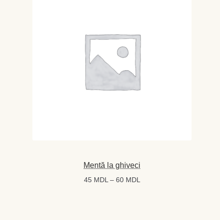
Mentă la ghiveci
Interval
45
MDL
–
60
MDL
de
prețuri:
45 MDL