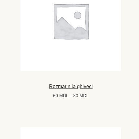
Rozmarin la ghiveci
Interval
60
MDL
–
80
MDL
de
prețuri:
60 MDL
până
la
80 MDL