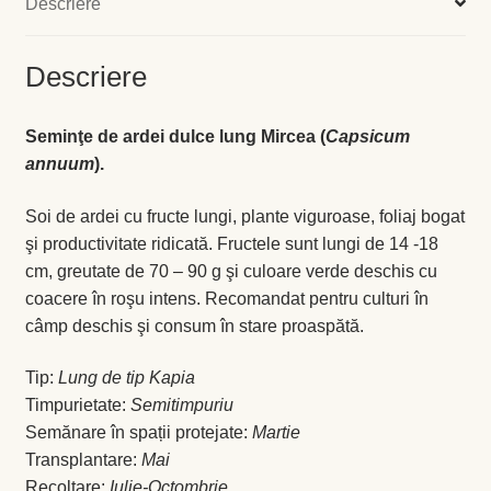
Descriere
Levănţică
Descriere
Maghiran
Seminţe de ardei dulce lung Mircea (
Capsicum
Melisa
annuum
).
Mentă
Soi de ardei cu fructe lungi, plante viguroase, foliaj bogat
şi productivitate ridicată. Fructele sunt lungi de 14 -18
Oregano
cm, greutate de 70 – 90 g şi culoare verde deschis cu
coacere în roşu intens. Recomandat pentru culturi în
Rozmarin
câmp deschis şi consum în stare proaspătă.
Salvie
Tip:
Lung de tip Kapia
Timpurietate:
Semitimpuriu
Semănare în spații protejate:
Martie
Locație și Program
Transplantare:
Mai
Recoltare:
Iulie-Octombrie