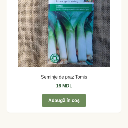
Seminţe de praz Tomis
16
MDL
Adaugă în coș