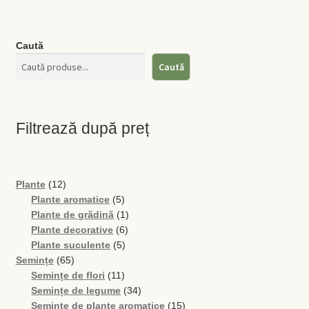
Caută
Caută
Filtrează după preț
12
Plante
12
produse
5
Plante aromatice
5
produse
1
Plante de grădină
1
6
produs
Plante decorative
6
5
produse
Plante suculente
5
65
produse
Semințe
65
de
11
Semințe de flori
11
produse
produse
34
Semințe de legume
34
de
15
Semințe de plante aromatice
15