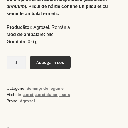
annuum
). Plicul de hârtie conţine un pliculeţ cu
seminţe ambalat ermetic.
Busuioc
Producător:
Agrosel, România
Busuioc roşu
Mod de ambalare:
plic
Greutate:
0,6 g
Ceapă de tuns
Cantitate
Cimbrişor
Adaugă în coș
Seminţe
de
Cimbru de grădină
ardei
dulce
Categorie:
Semințe de legume
Creson de grădină
Etichete:
ardei
,
ardei dulce
,
kapia
Mircea
Brand:
Agrosel
Fragă
Leuştean