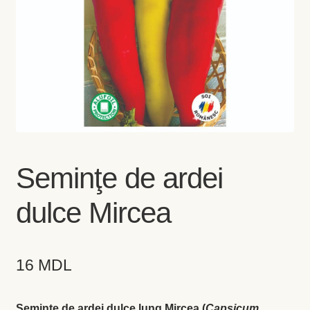
Coș
Coș
Despre
ecoVazon în Mass-Media
Despre noi OLD
Seminţe de ardei
Home
dulce Mircea
Home
16
MDL
Informaţii
Ardei iute
Seminţe de ardei dulce lung Mircea (
Capsicum