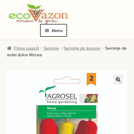
Sari
Sari
la
la
Meniu
navigare
conținut
Prima pagină
Prima pagină
Semințe
Semințe de legume
Seminţe de
ardei dulce Mircea
Blog
Checkout
Contact
Contul meu
Checkout