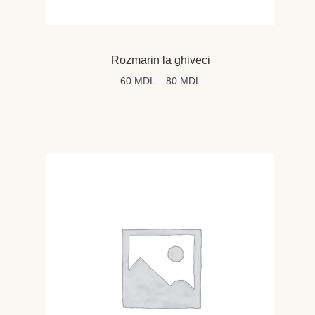
Rozmarin la ghiveci
Interval
60
MDL
–
80
MDL
de
prețuri:
60 MDL
până
la
80 MDL