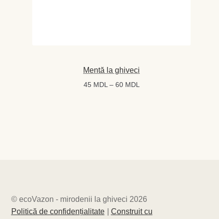
Mentă la ghiveci
Interval
45
MDL
–
60
MDL
de
prețuri:
45 MDL
până
la
60 MDL
© ecoVazon - mirodenii la ghiveci 2026
Politică de confidențialitate
Construit cu