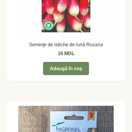
Seminţe de ridiche de lună Rozaria
16
MDL
Adaugă în coș