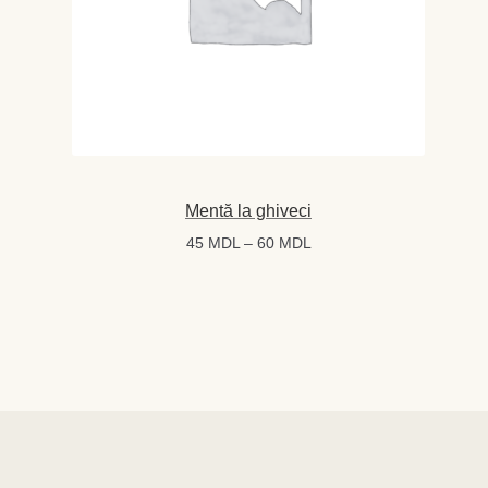
Mentă la ghiveci
Interval
45
MDL
–
60
MDL
de
prețuri:
45 MDL
până
la
60 MDL