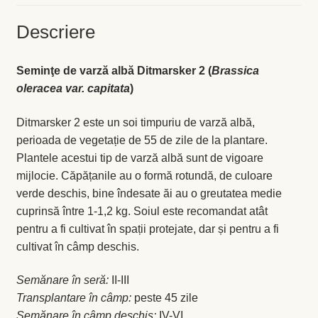
Levănţică
Descriere
Maghiran
Seminţe de varză albă Ditmarsker 2 (
Brassica
oleracea var. capitata
)
Melisa
Ditmarsker 2 este un soi timpuriu de varză albă,
Mentă
perioada de vegetație de 55 de zile de la plantare.
Plantele acestui tip de varză albă sunt de vigoare
Oregano
mijlocie. Căpățanile au o formă rotundă, de culoare
verde deschis, bine îndesate ăi au o greutatea medie
Rozmarin
cuprinsă între 1-1,2 kg. Soiul este recomandat atât
pentru a fi cultivat în spații protejate, dar și pentru a fi
Salvie
cultivat în câmp deschis.
Semănare în seră:
II-III
Locație și Program
Transplantare în câmp:
peste 45 zile
Semănare în câmp deschis:
IV-VI