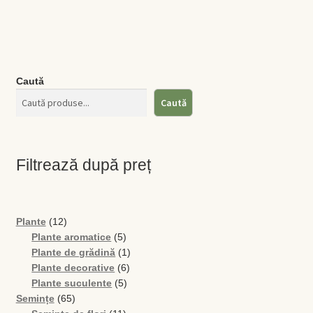
Caută
Caută
Filtrează după preț
12
Plante
12
produse
5
Plante aromatice
5
produse
1
Plante de grădină
1
6
produs
Plante decorative
6
5
produse
Plante suculente
5
65
produse
Semințe
65