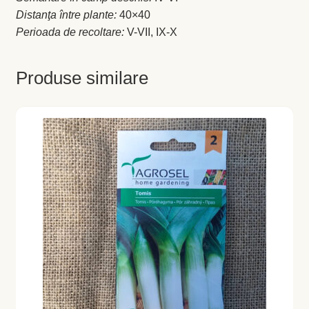
Magazin
Distanţa între plante:
40×40
Perioada de recoltare:
V-VII, IX-X
My account
Plată și Livrare
Produse similare
Politică de confidențialitate
Servicii
Termeni și condiții