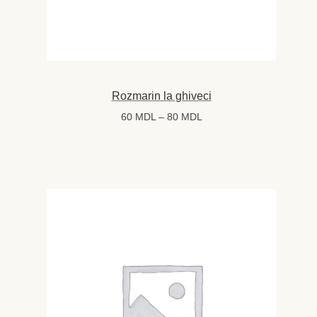
Rozmarin la ghiveci
Interval
60
MDL
–
80
MDL
de
prețuri:
60 MDL
până
la
80 MDL