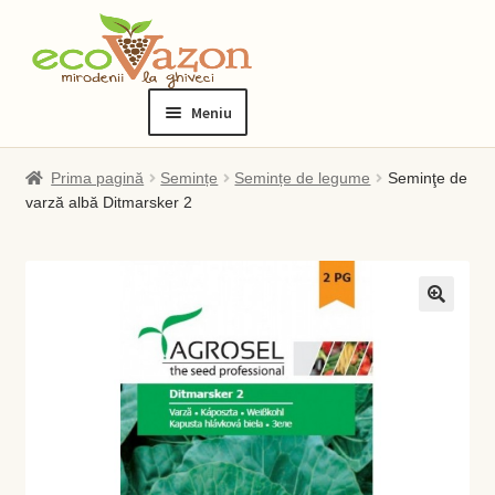
Sari
Sari
la
la
Meniu
navigare
conținut
Prima pagină
Prima pagină
Semințe
Semințe de legume
Seminţe de
varză albă Ditmarsker 2
Blog
Checkout
Contact
Contul meu
Checkout