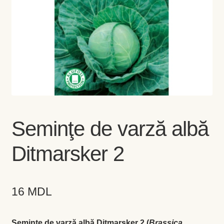
Coș
Coș
Despre
ecoVazon în Mass-Media
Despre noi OLD
Seminţe de varză albă
Home
Ditmarsker 2
Home
16
MDL
Informaţii
Ardei iute
Seminţe de varză albă Ditmarsker 2 (
Brassica