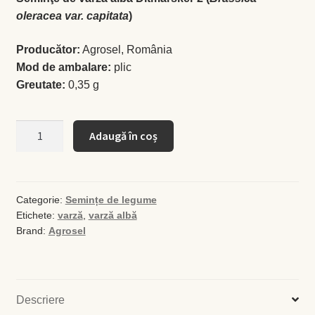
oleracea var. capitata
)
Busuioc
Producător:
Agrosel, România
Mod de ambalare:
plic
Busuioc roşu
Greutate:
0,35 g
Ceapă de tuns
Cantitate
Adaugă în coș
Seminţe
Cimbrişor
de
varză
Cimbru de grădină
albă
Categorie:
Semințe de legume
Etichete:
varză
,
varză albă
Ditmarsker
Creson de grădină
Brand:
Agrosel
2
Fragă
Leuştean
Descriere