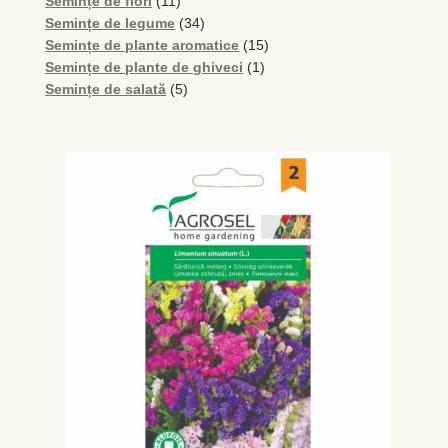
de
11
Semințe de flori
11
produse
produse
34
Semințe de legume
34
de
15
Semințe de plante aromatice
15
produse
1
produse
Semințe de plante de ghiveci
1
5
produs
Semințe de salată
5
produse