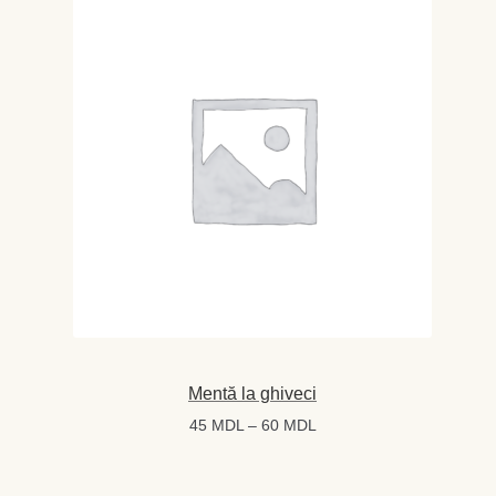
80 MDL
Mentă la ghiveci
Interval
45
MDL
–
60
MDL
de
prețuri: