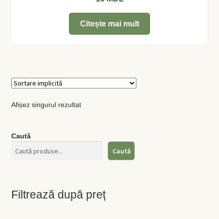
Citește mai mult
Busuioc
Busuioc roşu
Ceapă de tuns
Cimbrişor
Afișez singurul rezultat
Cimbru de grădină
Caută
Caută
Creson de grădină
Fragă
Filtrează după preț
Leuştean