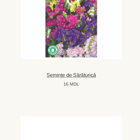
Magazin
My account
Plată și Livrare
Politică de confidențialitate
Servicii
Seminţe de Sărăturică
Termeni și condiții
16
MDL