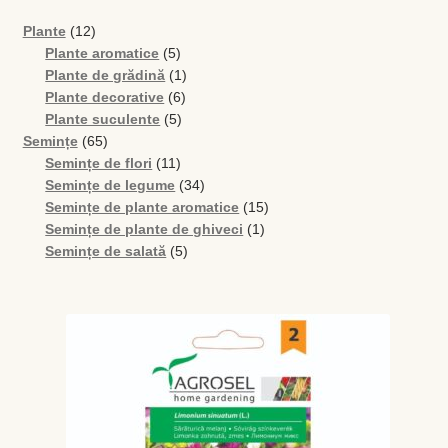
Levănţică
12
Plante
12
produse
5
Plante aromatice
5
produse
1
Plante de grădină
1
Maghiran
6
produs
Plante decorative
6
5
produse
Plante suculente
5
Melisa
65
produse
Semințe
65
de
11
Semințe de flori
11
Mentă
produse
produse
34
Semințe de legume
34
de
15
Semințe de plante aromatice
15
produse
1
produse
Semințe de plante de ghiveci
1
Oregano
5
produs
Semințe de salată
5
produse
Rozmarin
Salvie
Locație și Program