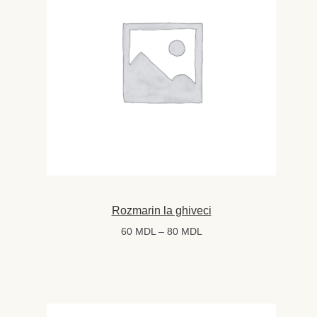
Rozmarin la ghiveci
Interval
60
MDL
–
80
MDL
de
prețuri:
60 MDL
până
la