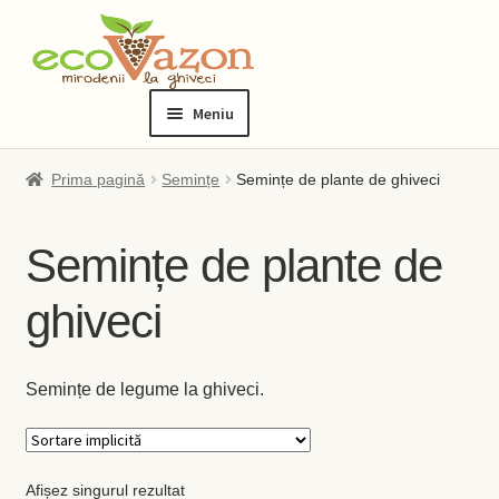
Sari
Sari
la
la
Meniu
navigare
conținut
Prima pagină
Prima pagină
Semințe
Semințe de plante de ghiveci
Blog
Semințe de plante de
Checkout
ghiveci
Contact
Semințe de legume la ghiveci.
Contul meu
Checkout
Afișez singurul rezultat