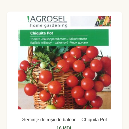
Coș
Coș
Despre
ecoVazon în Mass-Media
Despre noi OLD
Home
Home
Informaţii
Seminţe de roşii de balcon – Chiquita Pot
Ardei iute
16
MDL