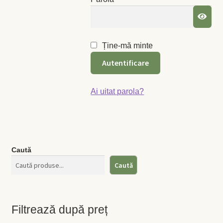
Coș
Coș
Ține-mă minte
Autentificare
Despre
ecoVazon în Mass-Media
Ai uitat parola?
Despre noi OLD
Home
Caută
Caută
Home
Informaţii
Filtrează după preț
Ardei iute