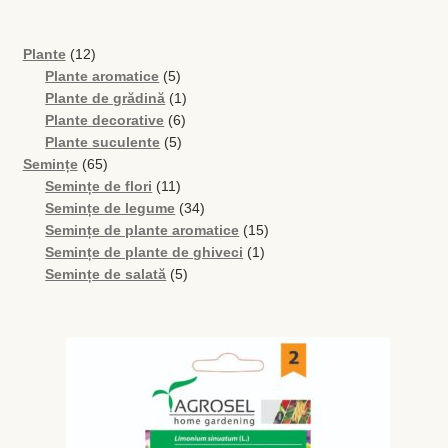
Busuioc
12
Plante
12
produse
5
Plante aromatice
5
produse
1
Plante de grădină
1
Busuioc roşu
6
produs
Plante decorative
6
5
produse
Plante suculente
5
Ceapă de tuns
65
produse
Semințe
65
de
11
Semințe de flori
11
produse
produse
34
Cimbrişor
Semințe de legume
34
de
15
Semințe de plante aromatice
15
produse
1
produse
Semințe de plante de ghiveci
1
Cimbru de grădină
5
produs
Semințe de salată
5
produse
Creson de grădină
Fragă
Leuştean