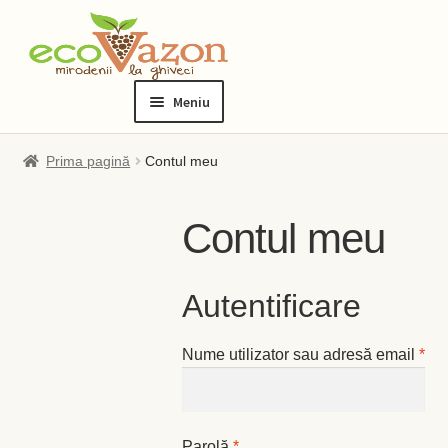
Sari
Sari
la
la
Meniu
navigare
conținut
Prima pagină
Prima pagină
Contul meu
Blog
Contul meu
Checkout
Autentificare
Contact
Obl
Nume utilizator sau adresă email
*
Contul meu
Checkout
Obligatoriu
Parolă
*