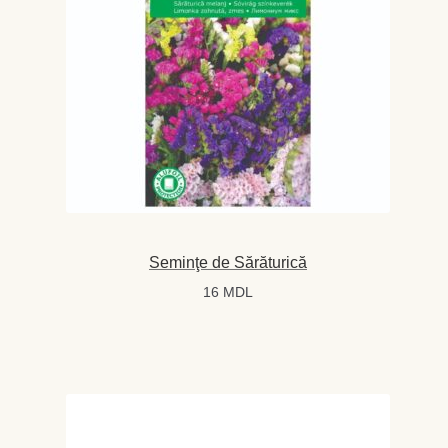
Levănţică
Maghiran
Melisa
Mentă
Oregano
Seminţe de Sărăturică
Rozmarin
16
MDL
Salvie
Locație și Program