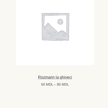
Magazin
My account
Plată și Livrare
Politică de confidențialitate
Servicii
Termeni și condiții
Rozmarin la ghiveci
Interval
60
MDL
–
80
MDL
de
prețuri:
60 MDL
până