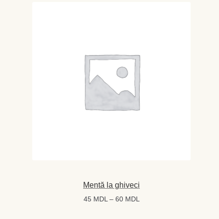
la
80 MDL
Mentă la ghiveci
Interval
45
MDL
–
60
MDL
de