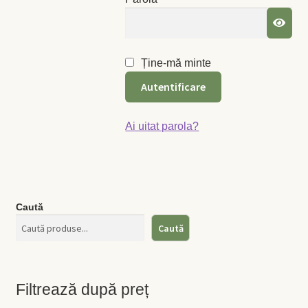
Coș
Coș
Ține-mă minte
Autentificare
Despre
ecoVazon în Mass-Media
Ai uitat parola?
Despre noi OLD
Home
Caută
Caută
Home
Informaţii
Filtrează după preț
Ardei iute