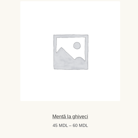
la
80 MDL
Mentă la ghiveci
Interval
45
MDL
–
60
MDL
de