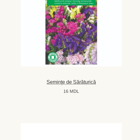
Levănţică
Maghiran
Melisa
Mentă
Oregano
Seminţe de Sărăturică
Rozmarin
16
MDL
Salvie
Locație și Program