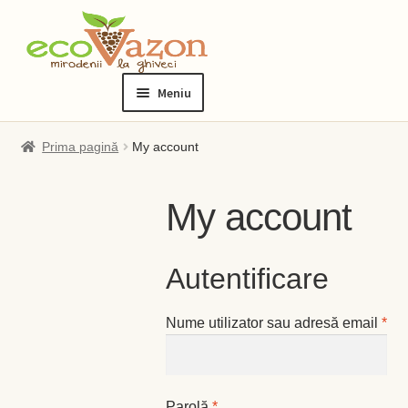
Sari
Sari
la
la
Meniu
navigare
conținut
Prima pagină
Prima pagină
My account
Blog
My account
Checkout
Autentificare
Contact
Obl
Nume utilizator sau adresă email
*
Contul meu
Checkout
Obligatoriu
Parolă
*