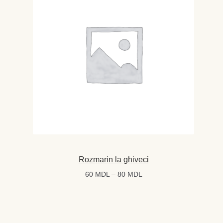
Magazin
My account
Plată și Livrare
Politică de confidențialitate
Servicii
Termeni și condiții
Rozmarin la ghiveci
Interval
60
MDL
–
80
MDL
de
prețuri:
60 MDL
până