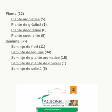
Busuioc
12
Plante
12
produse
5
Plante aromatice
5
produse
1
Plante de grădină
1
Busuioc roşu
6
produs
Plante decorative
6
5
produse
Plante suculente
5
Ceapă de tuns
65
produse
Semințe
65
de
11
Semințe de flori
11
produse
produse
34
Cimbrişor
Semințe de legume
34
de
15
Semințe de plante aromatice
15
produse
1
produse
Semințe de plante de ghiveci
1
Cimbru de grădină
5
produs
Semințe de salată
5
produse
Creson de grădină
Fragă
Leuştean