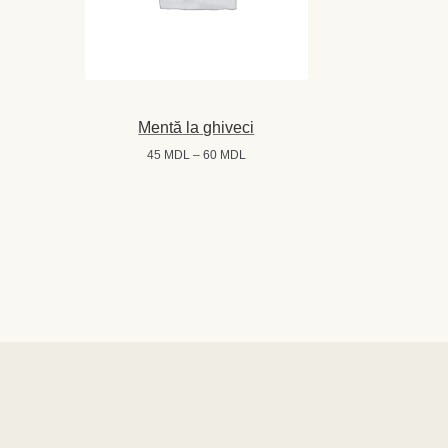
Mentă la ghiveci
Interval
45
MDL
–
60
MDL
de
prețuri:
45 MDL
până
la
60 MDL