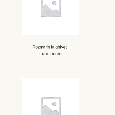
Rozmarin la ghiveci
Interval
60
MDL
–
80
MDL
de
prețuri:
60 MDL
până
la
80 MDL