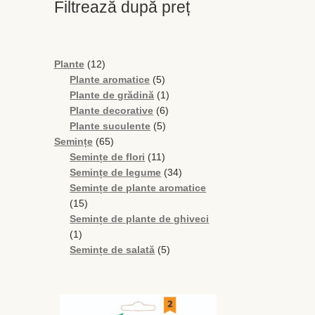
Filtrează după preț
12
Plante
12
produse
5
Plante aromatice
5
produse
1
Plante de grădină
1
6
produs
Plante decorative
6
5
produse
Plante suculente
5
65
produse
Semințe
65
de
11
Semințe de flori
11
produse
produse
34
Semințe de legume
34
de
Semințe de plante aromatice
15
produse
15
produse
Semințe de plante de ghiveci
1
1
produs
5
Semințe de salată
5
produse