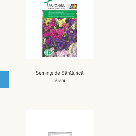
Seminţe de Sărăturică
16
MDL