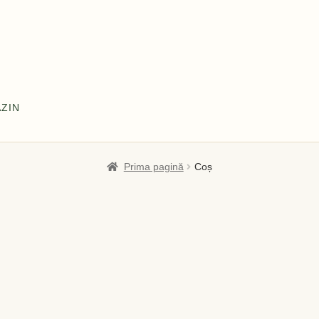
ZIN
l meu
Coș
Despre
Despre noi OLD
Home
Home
Informaţii
Prima pagină
Coș
tă și Livrare
Politică de confidențialitate
Servicii
Termeni și cond