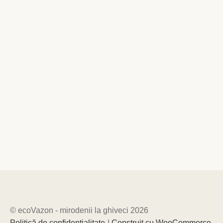
© ecoVazon - mirodenii la ghiveci 2026
Politică de confidențialitate
Construit cu WooCommerce
.