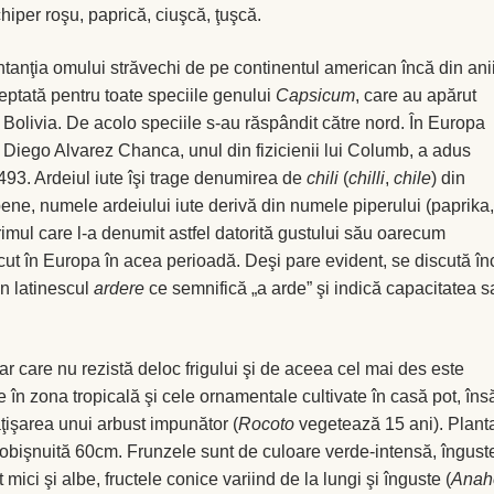
 chiper roşu, paprică, ciuşcă, ţuşcă.
entanţia omului străvechi de pe continentul american încă din ani
ptată pentru toate speciile genului
Capsicum
, care au apărut
i Bolivia. De acolo speciile s-au răspândit către nord. În Europa
 Diego Alvarez Chanca, unul din fizicienii lui Columb, a adus
493. Ardeiul iute îşi trage denumirea de
chili
(
chilli
,
chile
) din
pene, numele ardeiului iute derivă din numele piperului (paprika
imul care l-a denumit astfel datorită gustului său oarecum
ut în Europa în acea perioadă. Deşi pare evident, se discută în
in latinescul
ardere
ce semnifică „a arde” şi indică capacitatea s
r care nu rezistă deloc frigului şi de aceea cel mai des este
 în zona tropicală şi cele ornamentale cultivate în casă pot, îns
ţişarea unui arbust impunător (
Rocoto
vegetează 15 ani). Plant
a obişnuită 60cm. Frunzele sunt de culoare verde-intensă, îngust
 mici şi albe, fructele conice variind de la lungi şi înguste (
Anah