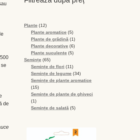
sau
12
Plante
12
produse
5
Plante aromatice
5
de
produse
1
Plante de grădină
1
6
produs
Plante decorative
6
5
produse
Plante suculente
5
-500
65
produse
Semințe
65
 se
de
11
Semințe de flori
11
produse
produse
34
Semințe de legume
34
de
Semințe de plante aromatice
15
produse
15
produse
Semințe de plante de ghiveci
e
1
1
mă de
produs
5
Semințe de salată
5
produse
auce
i