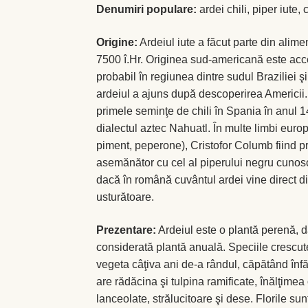
Denumiri populare:
ardei chili, piper iute,
Origine:
Ardeiul iute a făcut parte din alim
7500 î.Hr. Originea sud-americană este acce
probabil în regiunea dintre sudul Braziliei ş
ardeiul a ajuns după descoperirea Americii.
primele seminţe de chili în Spania în anul 1
dialectul aztec Nahuatl. În multe limbi euro
piment, peperone), Cristofor Columb fiind pr
asemănător cu cel al piperului negru cunosc
dacă în română cuvântul ardei vine direct d
usturătoare.
Prezentare:
Ardeiul este o plantă perenă, da
considerată plantă anuală. Speciile crescute
vegeta câţiva ani de-a rândul, căpătând înfă
are rădăcina şi tulpina ramificate, înălţime
lanceolate, strălucitoare şi dese. Florile sunt