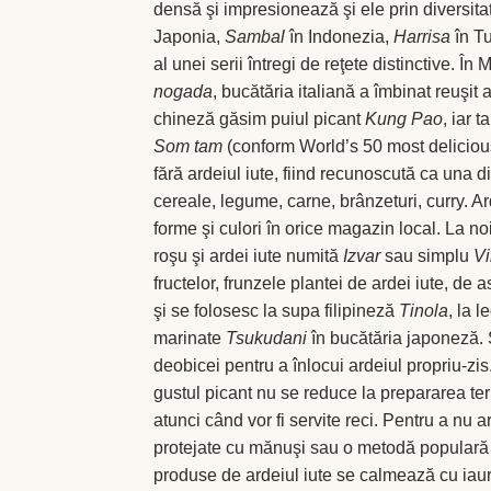
densă şi impresionează şi ele prin diversita
Japonia,
Sambal
în Indonezia,
Harrisa
în Tu
al unei serii întregi de reţete distinctive. În
nogada
, bucătăria italiană a îmbinat reuşit 
chineză găsim puiul picant
Kung Pao
, iar 
Som tam
(conform World’s 50 most delicious
fără ardeiul iute, fiind recunoscută ca una d
cereale, legume, carne, brânzeturi, curry. Ard
forme şi culori în orice magazin local. La no
roşu şi ardei iute numită
Izvar
sau simplu
Vi
fructelor, frunzele plantei de ardei iute, de a
şi se folosesc la supa filipineză
Tinola
, la 
marinate
Tsukudani
în bucătăria japoneză. Ş
deobicei pentru a înlocui ardeiul propriu-zis
gustul picant nu se reduce la prepararea ter
atunci când vor fi servite reci. Pentru a nu 
protejate cu mănuşi sau o metodă populară l
produse de ardeiul iute se calmează cu iaur