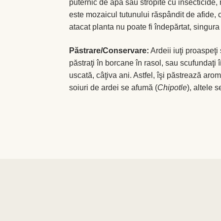
puternic de apă sau stropite cu insecticide, 
este mozaicul tutunului răspândit de afide, 
atacat planta nu poate fi îndepărtat, singura 
Păstrare/Conservare:
Ardeii iuţi proaspeţi
păstraţi în borcane în rasol, sau scufundaţi î
uscată, câţiva ani. Astfel, îşi păstrează aro
soiuri de ardei se afumă (
Chipotle
), altele 