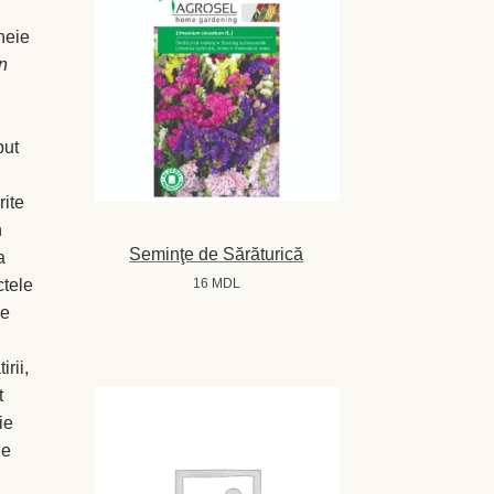
cheie
n
put
rite
n
Seminţe de Sărăturică
a
ctele
16
MDL
le
rii,
t
ie
le