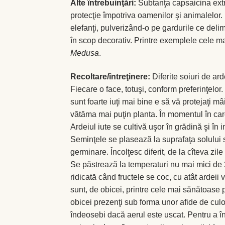
Alte întrebuinţări:
Subtanţa capsaicina extra
protecţie împotriva oamenilor şi animalelor. F
elefanţi, pulverizând-o pe gardurile ce deli
în scop decorativ. Printre exemplele cele mai
Medusa
.
Recoltare/întreţinere:
Diferite soiuri de ard
Fiecare o face, totuşi, conform preferinţelor
sunt foarte iuţi mai bine e să vă protejaţi mâ
vătăma mai puţin planta. În momentul în car
Ardeiul iute se cultivă uşor în grădină şi în i
Seminţele se plasează la suprafaţa solului
germinare. Încolţesc diferit, de la cîteva z
Se păstrează la temperaturi nu mai mici de
ridicată când fructele se coc, cu atât ardeii 
sunt, de obicei, printre cele mai sănătoase 
obicei prezenţi sub forma unor afide de cul
îndeosebi dacă aerul este uscat. Pentru a în