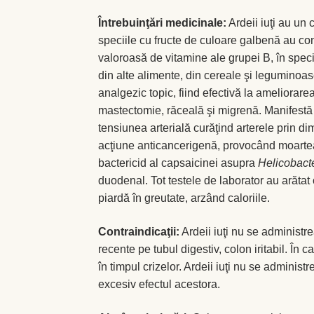
Întrebuinţări medicinale:
Ardeii iuţi au un 
speciile cu fructe de culoare galbenă au co
valoroasă de vitamine ale grupei B, în specia
din alte alimente, din cereale şi legumino
analgezic topic, fiind efectivă la ameliorare
mastectomie, răceală şi migrenă. Manifestă 
tensiunea arterială curăţind arterele prin di
acţiune anticancerigenă, provocând moartea
bactericid al capsaicinei asupra
Helicobacte
duodenal. Tot testele de laborator au arătat
piardă în greutate, arzând caloriile.
Contraindicaţii:
Ardeii iuţi nu se administre
recente pe tubul digestiv, colon iritabil. În 
în timpul crizelor. Ardeii iuţi nu se adminis
excesiv efectul acestora.