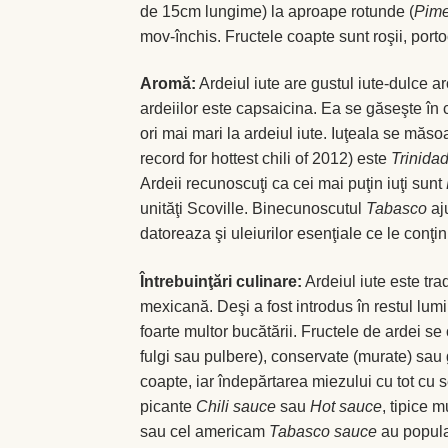
de 15cm lungime) la aproape rotunde (
Pime
mov-închis. Fructele coapte sunt roşii, porto
Aromă:
Ardeiul iute are gustul iute-dulce ar
ardeiilor este capsaicina. Ea se găseşte în ca
ori mai mari la ardeiul iute. Iuţeala se măso
record for hottest chili of 2012) este
Trinida
Ardeii recunoscuţi ca cei mai puţin iuţi sunt
unităţi Scoville. Binecunoscutul
Tabasco
aju
datoreaza şi uleiurilor esenţiale ce le conţin
Întrebuinţări culinare:
Ardeiul iute este tra
mexicană. Deşi a fost introdus în restul lumi
foarte multor bucătării. Fructele de ardei s
fulgi sau pulbere), conservate (murate) sau 
coapte, iar îndepărtarea miezului cu tot cu s
picante
Chili sauce
sau
Hot sauce
, tipice 
sau cel americam
Tabasco sauce
au popular