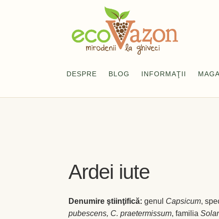
Sari
Sari
la
la
navigare
conținut
DESPRE
BLOG
INFORMAŢII
MAGA
Prima pagină
Blog
Checkout
Contact
Contu
Locație și Program
Magazin
My account
Pla
Ardei iute
Denumire ştiinţifică:
genul
Capsicum
, spe
pubescens, C. praetermissum
, familia
Sola