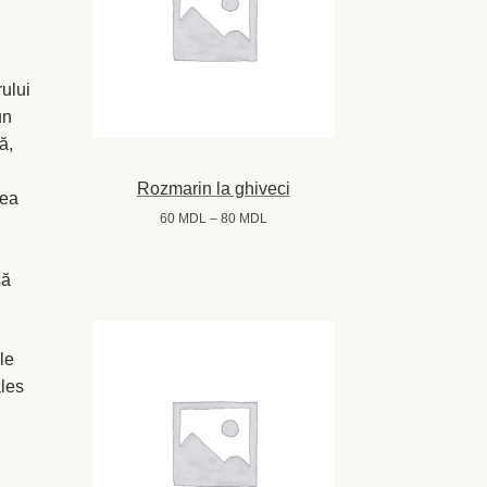
rului
un
ă,
Rozmarin la ghiveci
vea
Interval
60
MDL
–
80
MDL
de
prețuri:
să
60 MDL
până
la
80 MDL
le
ales