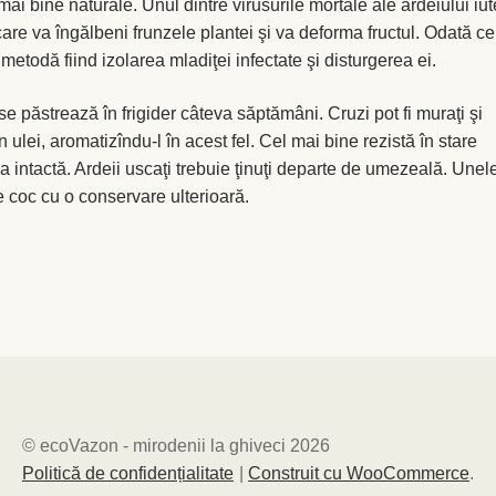
mai bine naturale. Unul dintre virusurile mortale ale ardeiului iut
care va îngălbeni frunzele plantei şi va deforma fructul. Odată ce
metodă fiind izolarea mladiţei infectate şi disturgerea ei.
 se păstrează în frigider câteva săptămâni. Cruzi pot fi muraţi şi
n ulei, aromatizîndu-l în acest fel. Cel mai bine rezistă în stare
ma intactă. Ardeii uscaţi trebuie ţinuţi departe de umezeală. Unel
se coc cu o conservare ulterioară.
© ecoVazon - mirodenii la ghiveci 2026
Politică de confidențialitate
Construit cu WooCommerce
.