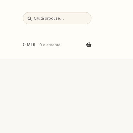
Caută
Caută
după:
0
MDL
0 elemente
iții