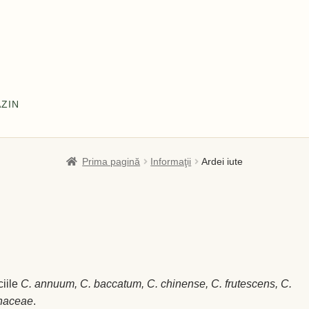
ZIN
l meu
Coș
Despre
Despre noi OLD
Home
Home
Informaţii
Prima pagină
Informaţii
Ardei iute
tă și Livrare
Politică de confidențialitate
Servicii
Termeni și cond
ciile
C. annuum, C. baccatum, C. chinense, C. frutescens, C.
naceae
.