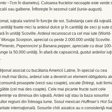
nto
~7cm în diametru). Culoarea fructelor necoapte este verde 
calii sau galbene. Înfloreşte în sezonul cald (iunie-august).
omat, iuţeala variind în funcţie de soi. Substanţa care dă iuţeală
ntităţi foarte mici la ardeiul dulce şi în cantităţi de zeci şi sute 
ară în unităţi Scoville. Ardeiul recunoscut ca cel mai iute (World-
d Moruga Scorpion
, apreciat cu peste 2.000.000 unităţi Scoville.
Pimento
,
Peperoncini
şi
Banana pepper
, apreciate cu doar 100
nge la 50.000 unităţi. În afară de capsaicină, gustul ardeilor iuţi
.
diţional asociat cu bucătaria Americii Latine, în special cu cea
i mult mai târziu, ardeiul iute a devenit un element obligatoriu al
e consumă proaspete (verzi sau coapte), uscate (întregi, sub for
gătite (cel mai des coapte). Cele mai picante fructe sunt cele
eminţe va diminua din iuţeală. Ardeii iuţi stau la baza sosurilor
multor regiuni din întreaga lume. Sosul mexican
Huffman’s Hot S
itate internaţională. Sosurile chili asiatice au o consistenţă ma