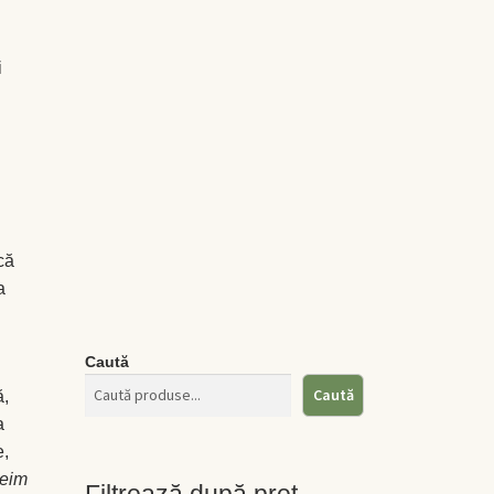
i
,
că
a
Caută
Caută
ă,
a
e,
eim
Filtrează după preț