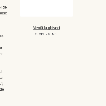
ei de
osesc
Mentă la ghiveci
Interval
45
MDL
–
60
MDL
re.
de
ă
prețuri:
45 MDL
 a
până
nt.
la
60 MDL
d.
ai
uţi
 de