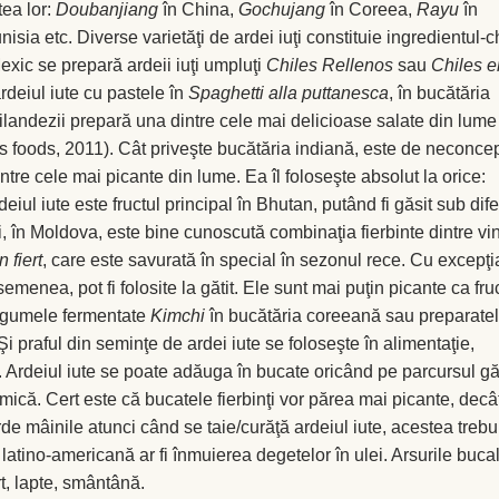
tea lor:
Doubanjiang
în China,
Gochujang
în Coreea,
Rayu
în
nisia etc. Diverse varietăţi de ardei iuţi constituie ingredientul-
 Mexic se prepară ardeii iuţi umpluţi
Chiles Rellenos
sau
Chiles e
ardeiul iute cu pastele în
Spaghetti alla puttanesca
, în bucătăria
tailandezii prepară una dintre cele mai delicioase salate din lume
 foods, 2011). Cât priveşte bucătăria indiană, este de neconce
intre cele mai picante din lume. Ea îl foloseşte absolut la orice:
eiul iute este fructul principal în Bhutan, putând fi găsit sub dife
i, în Moldova, este bine cunoscută combinaţia fierbinte dintre vi
n fiert
, care este savurată în special în sezonul rece. Cu excepţi
semenea, pot fi folosite la gătit. Ele sunt mai puţin picante ca fru
legumele fermentate
Kimchi
în bucătăria coreeană sau preparate
i praful din seminţe de ardei iute se foloseşte în alimentaţie,
. Ardeiul iute se poate adăuga în bucate oricând pe parcursul găti
mică. Cert este că bucatele fierbinţi vor părea mai picante, decâ
arde mâinile atunci când se taie/curăţă ardeiul iute, acestea trebu
atino-americană ar fi înmuierea degetelor în ulei. Arsurile buca
t, lapte, smântână.