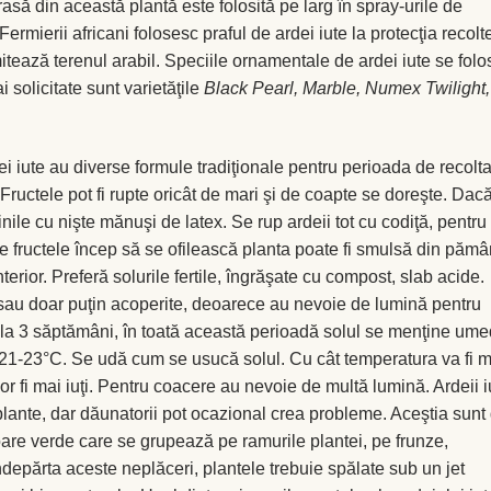
să din această plantă este folosită pe larg în spray-urile de
ermierii africani folosesc praful de ardei iute la protecţia recolt
mitează terenul arabil. Speciile ornamentale de ardei iute se fol
 solicitate sunt varietăţile
Black Pearl, Marble, Numex Twilight,
ei iute au diverse formule tradiţionale pentru perioada de recolta
. Fructele pot fi rupte oricât de mari şi de coapte se doreşte. Dac
inile cu nişte mănuşi de latex. Se rup ardeii tot cu codiţă, pentru
e fructele încep să se ofilească planta poate fi smulsă din pămâ
nterior. Preferă solurile fertile, îngrăşate cu compost, slab acide.
 sau doar puţin acoperite, deoarece au nevoie de lumină pentru
ile la 3 săptămâni, în toată această perioadă solul se menţine ume
 21-23°C. Se udă cum se usucă solul. Cu cât temperatura va fi m
vor fi mai iuţi. Pentru coacere au nevoie de multă lumină. Ardeii i
plante, dar dăunatorii pot ocazional crea probleme. Aceştia sunt
oare verde care se grupează pe ramurile plantei, pe frunze,
depărta aceste neplăceri, plantele trebuie spălate sub un jet