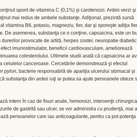
conţinut sporit de vitamina C (0,1%) şi carotenoizi. Ardeii verzi şi
nţinut mai redus de ambele substanţe. Adiţional, prezintă sursă
l vitamina B6, potasiu, magneziu, fier, dar şi sporeşte adiţia fie
ase. De asemenea, substanţa ce o conţine, capsaicina, este un b
a durerilor provocate de artită, herpes zoster, neuropatie diabetic
efect imunostimulator, beneficii cardiovasculare, ameliorează
minuarea colesterolului. Ultimele studii arată că capsaicina ar a
 celulelor canceroase. Cercetările demonstrează şi efectul
r pylori
, bacterie responsabilă de apariţia ulcerului stomacal şi
 că substanţa din ardeii iuţi ar putea sa ajute persoanele obeze 
ază intern în caz de fisuri anale, hemoroizi, intervenţii chirurgica
cazurile de gastrită sau ulcer, se vor administra cu prudenţă, mai 
trează persoanelor care iau anticoagulante, pentru ca pot potenţa