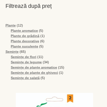
Filtrează după preț
Levănţică
Maghiran
12
Plante
12
produse
5
Plante aromatice
5
Melisa
produse
1
Plante de grădină
1
6
produs
Plante decorative
6
Mentă
5
produse
Plante suculente
5
65
produse
Semințe
65
Oregano
de
11
Semințe de flori
11
produse
produse
34
Semințe de legume
34
de
15
Semințe de plante aromatice
15
Rozmarin
produse
1
produse
Semințe de plante de ghiveci
1
5
produs
Semințe de salată
5
Salvie
produse
Locație și Program