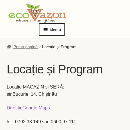
Sari
Sari
la
la
Meniu
navigare
conținut
Prima pagină
Prima pagină
Locație și Program
Blog
Locație și Program
Checkout
Locație MAGAZIN și SERĂ:
Contact
str.Bucuriei 14, Chișinău
Contul meu
Direcții Google Maps
Checkout
tel.: 0792 38 149 sau 0600 97 111