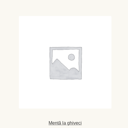
60 MDL
până
la
80 MDL
Mentă la ghiveci