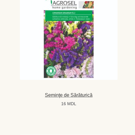
Magazin
My account
Plată și Livrare
Politică de confidențialitate
Servicii
Termeni și condiții
Seminţe de Sărăturică
16
MDL