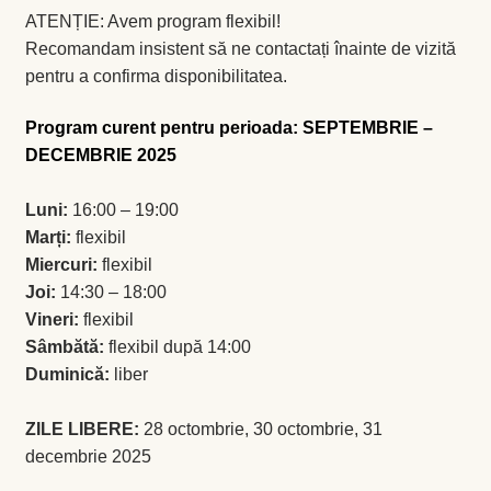
ATENȚIE: Avem program flexibil!
Coș
Recomandam insistent să ne contactați înainte de vizită
pentru a confirma disponibilitatea.
Coș
Program curent pentru perioada: SEPTEMBRIE –
Despre
DECEMBRIE 2025
ecoVazon în Mass-Media
Luni:
16:00 – 19:00
Marți:
flexibil
Despre noi OLD
Miercuri:
flexibil
Joi:
14:30 – 18:00
Home
Vineri:
flexibil
Sâmbătă:
flexibil după 14:00
Home
Duminică:
liber
Informaţii
ZILE LIBERE:
28 octombrie, 30 octombrie, 31
decembrie 2025
Ardei iute