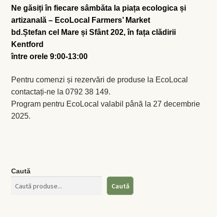
Ne găsiți în
fiecare sâmbăta
la piața ecologica și
artizanală –
EcoLocal Farmers’ Market
Busuioc
bd.Ștefan cel Mare și Sfânt 202
, în fața clădirii
Kentford
Busuioc roşu
între orele
9:00-13:00
Ceapă de tuns
Pentru comenzi și rezervări de produse la EcoLocal
contactați-ne la 0792 38 149.
Cimbrişor
Program pentru EcoLocal valabil până la 27 decembrie
2025.
Cimbru de grădină
Creson de grădină
Caută
Fragă
Caută
Leuştean