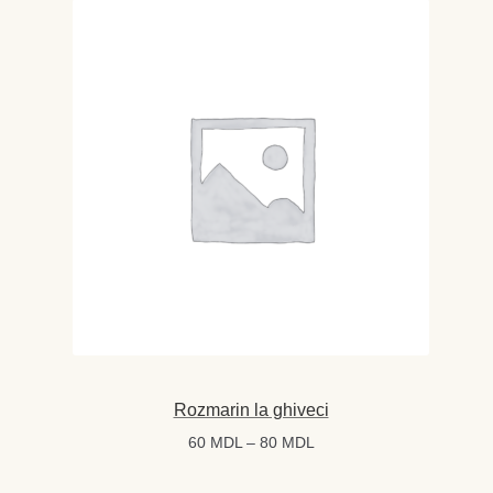
Rozmarin la ghiveci
Interval
60
MDL
–
80
MDL
de
prețuri: