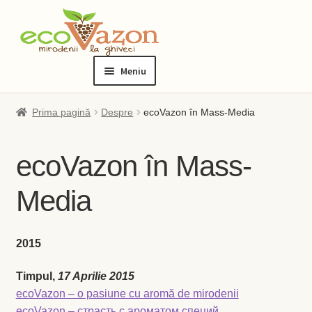
Sari
Sari
la
la
Meniu
navigare
conținut
Prima pagină
Prima pagină
Despre
ecoVazon în Mass-Media
Blog
ecoVazon în Mass-
Checkout
Media
Contact
2015
Contul meu
Timpul,
17 Aprilie 2015
Checkout
ecoVazon – o pasiune cu aromă de mirodenii
ecoVazon – страсть с ароматом специй