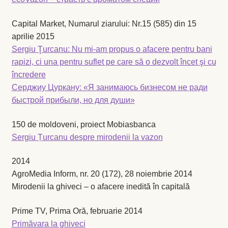
Coș
Capital Market, Numarul ziarului: Nr.15 (585) din 15
aprilie 2015
Coș
Sergiu Ţurcanu: Nu mi-am propus o afacere pentru bani
rapizi, ci una pentru suflet pe care să o dezvolt încet şi cu
Despre
încredere
Серджиу Цуркану: «Я занимаюсь бизнесом не ради
ecoVazon în Mass-Media
быстрой прибыли, но для души»
Despre noi OLD
150 de moldoveni, proiect Mobiasbanca
Sergiu Țurcanu despre mirodenii la vazon
Home
2014
Home
AgroMedia Inform, nr. 20 (172), 28 noiembrie 2014
Mirodenii la ghiveci – o afacere inedită în capitală
Informaţii
Prime TV, Prima Oră, februarie 2014
Primăvara la ghiveci
Ardei iute