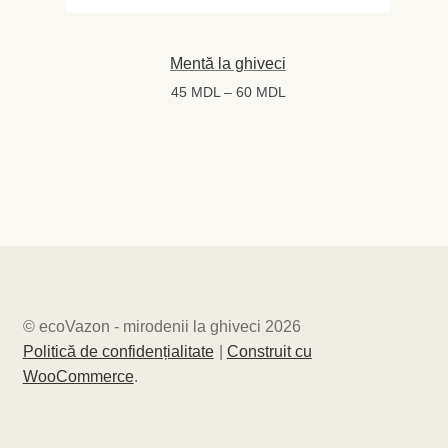
Mentă la ghiveci
Interval
45
MDL
–
60
MDL
de
prețuri:
45 MDL
până
la
60 MDL
© ecoVazon - mirodenii la ghiveci 2026
Politică de confidențialitate
Construit cu
WooCommerce
.