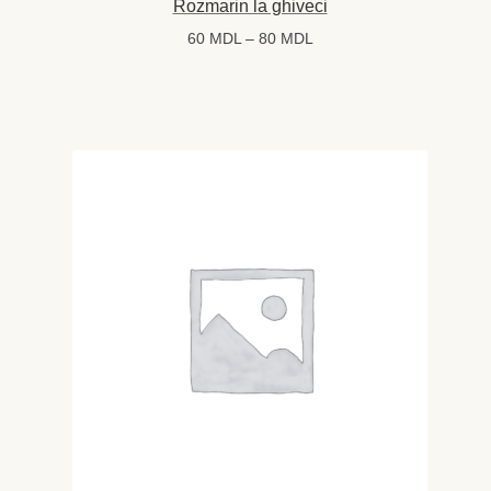
Rozmarin la ghiveci
Interval
60
MDL
–
80
MDL
de
prețuri:
60 MDL
până
la
80 MDL