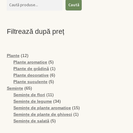
Magazin
Caută
My account
Filtrează după preț
Plată și Livrare
Politică de confidențialitate
12
Plante
12
produse
5
Plante aromatice
5
Servicii
produse
1
Plante de grădină
1
6
produs
Plante decorative
6
Termeni și condiții
5
produse
Plante suculente
5
65
produse
Semințe
65
de
11
Semințe de flori
11
produse
produse
34
Semințe de legume
34
de
15
Semințe de plante aromatice
15
produse
1
produse
Semințe de plante de ghiveci
1
5
produs
Semințe de salată
5
produse