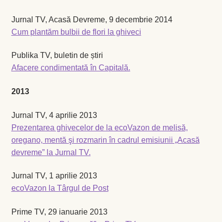
Jurnal TV, Acasă Devreme, 9 decembrie 2014
Busuioc
Cum plantăm bulbii de flori la ghiveci
Busuioc roşu
Publika TV, buletin de știri
Afacere condimentată în Capitală.
Ceapă de tuns
2013
Cimbrişor
Jurnal TV, 4 aprilie 2013
Prezentarea ghivecelor de la ecoVazon de melisă,
Cimbru de grădină
oregano, mentă şi rozmarin în cadrul emisiunii „Acasă
devreme” la Jurnal TV.
Creson de grădină
Jurnal TV, 1 aprilie 2013
Fragă
ecoVazon la Târgul de Post
Leuştean
Prime TV, 29 ianuarie 2013