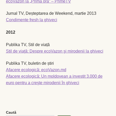
ecoVazon la „Prima oră” – PrimeTV
Levănţică
Jurnal TV, Deșteptarea de Weekend, martie 2013
Condimente fresh la ghiveci
Maghiran
2012
Melisa
Publika TV, Stil de viață
Mentă
Stil de viaţă: Despre ecoVazon şi mirodenii la ghiveci
Oregano
Publika TV, buletin de știri
Afacere ecologică: ecoVazon.md
Rozmarin
Afacere ecologică: Un moldovean a investit 3.000 de
euro pentru a creşte mirodenii în ghiveci
Salvie
Locație și Program
Caută