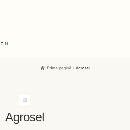
ZIN
l meu
Coș
Despre
Despre noi OLD
Home
Home
Informaţii
Prima pagină
Agrosel
tă și Livrare
Politică de confidențialitate
Servicii
Termeni și cond
Agrosel