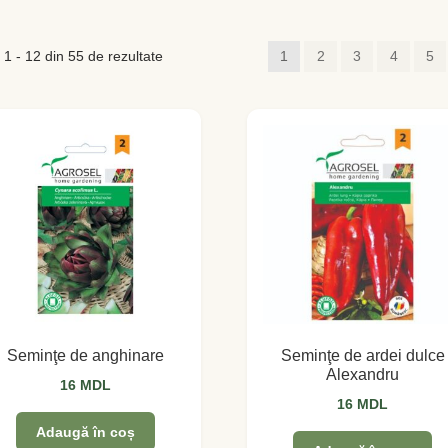
 1 - 12 din 55 de rezultate
1
2
3
4
5
Seminţe de anghinare
Seminţe de ardei dulce
Alexandru
16
MDL
16
MDL
Adaugă în coș