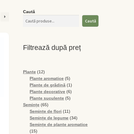
Caută
Caută
Filtrează după preț
12
Plante
12
produse
5
Plante aromatice
5
produse
1
Plante de grădină
1
6
produs
Plante decorative
6
5
produse
Plante suculente
5
65
produse
Semințe
65
de
11
Semințe de flori
11
produse
produse
34
Semințe de legume
34
de
Semințe de plante aromatice
15
produse
15