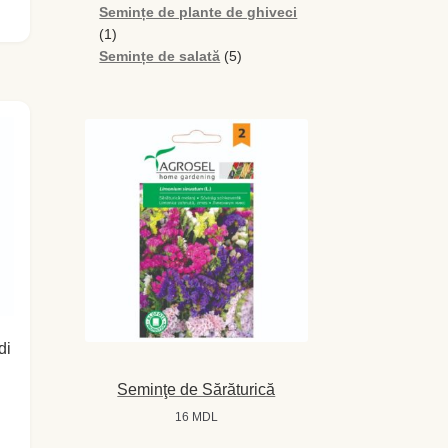
produse
Semințe de plante de ghiveci
1
1
produs
5
Semințe de salată
5
produse
di
Seminţe de Sărăturică
16
MDL