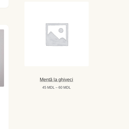
la
80 MDL
Mentă la ghiveci
Interval
45
MDL
–
60
MDL
de
prețuri:
45 MDL
până
la
60 MDL