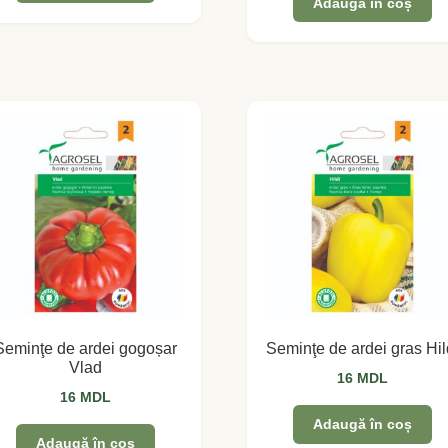
Adaugă în coș
Seminţe de ardei gogoșar
Seminţe de ardei gras Hil
Vlad
16
MDL
16
MDL
Adaugă în coș
Adaugă în coș