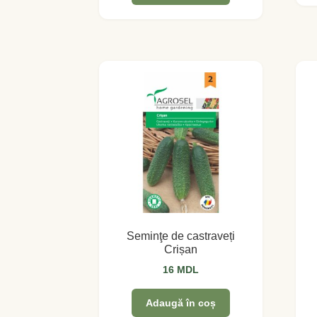
Seminţe de castraveți
Crișan
16
MDL
Adaugă în coș