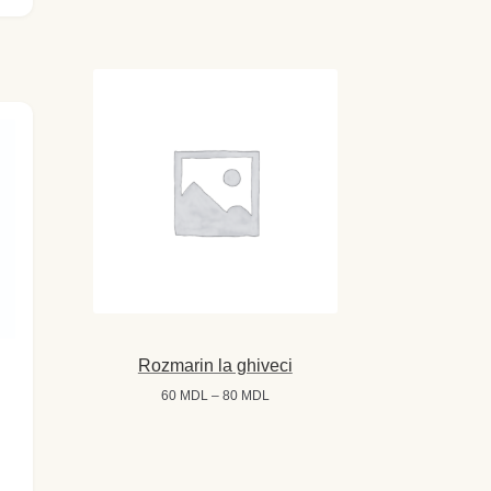
Rozmarin la ghiveci
Interval
60
MDL
–
80
MDL
de
prețuri:
60 MDL
până