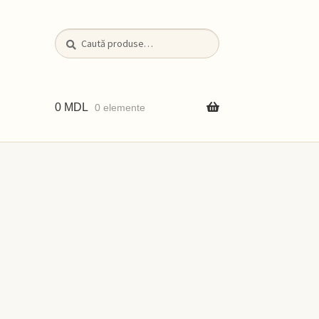
Caută
Caută
după:
0
MDL
0 elemente
iții