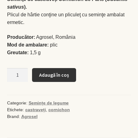
sativus
).
Plicul de hârtie conţine un pliculeţ cu seminţe ambalat
Busuioc
ermetic.
Busuioc roşu
Producător:
Agrosel, România
Mod de ambalare:
plic
Ceapă de tuns
Greutate:
1,5 g
Cimbrişor
Cantitate
Adaugă în coș
Seminţe
Cimbru de grădină
de
castraveți
Creson de grădină
Cornichon
Categorie:
Semințe de legume
Etichete:
castraveți
,
cornichon
de
Fragă
Brand:
Agrosel
Paris
Leuştean