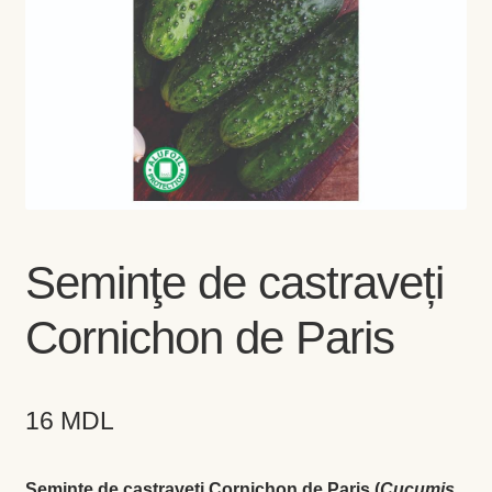
Coș
Coș
Despre
ecoVazon în Mass-Media
Despre noi OLD
Seminţe de castraveți
Home
Cornichon de Paris
Home
16
MDL
Informaţii
Ardei iute
Seminţe de castraveți Cornichon de Paris (
Cucumis