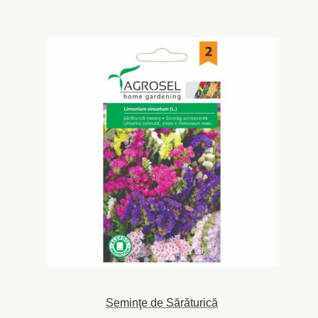
produse
Seminţe de Sărăturică