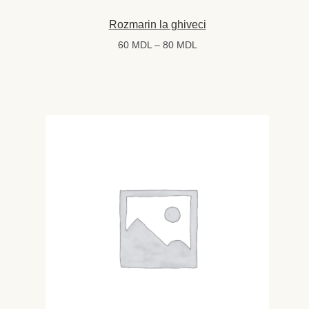
Rozmarin la ghiveci
Interval
60
MDL
–
80
MDL
de
prețuri:
60 MDL
până
la
80 MDL