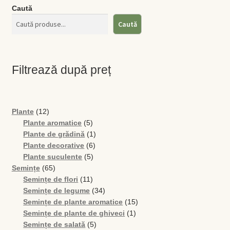
Caută
Caută
Filtrează după preț
12
Plante
12
produse
5
Plante aromatice
5
produse
1
Plante de grădină
1
6
produs
Plante decorative
6
5
produse
Plante suculente
5
65
produse
Semințe
65
de
11
Semințe de flori
11
produse
produse
34
Semințe de legume
34
de
15
Semințe de plante aromatice
15
produse
1
produse
Semințe de plante de ghiveci
1
5
produs
Semințe de salată
5