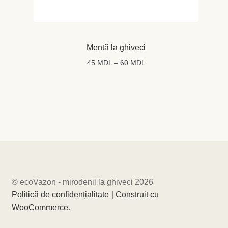
Mentă la ghiveci
Interval
45
MDL
–
60
MDL
de
prețuri:
45 MDL
până
la
60 MDL
© ecoVazon - mirodenii la ghiveci 2026
Politică de confidențialitate
Construit cu
WooCommerce
.