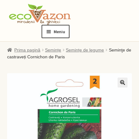
Sari
Sari
la
la
Meniu
navigare
conținut
Prima pagină
Prima pagină
Semințe
Semințe de legume
Seminţe de
castraveți Cornichon de Paris
Blog
Checkout
Contact
Contul meu
Checkout