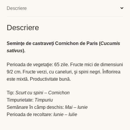
Levănţică
Descriere
Maghiran
Descriere
Melisa
Seminţe de castraveți Cornichon de Paris (
Cucumis
sativus
).
Mentă
Perioada de vegetaţie: 65 zile. Fructe mici de dimensiuni
Oregano
9/2 cm. Fructe verzi, cu caneluri, şi spini negri. Înflorirea
este mixtă. Productivitate bună.
Rozmarin
Tip:
Scurt cu spini – Cornichon
Salvie
Timpurietate:
Timpuriu
Semănare în câmp deschis:
Mai – Iunie
Perioada de recoltare:
Iunie – Iulie
Locație și Program