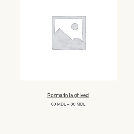
Rozmarin la ghiveci
Interval
60
MDL
–
80
MDL
de
prețuri:
60 MDL
până