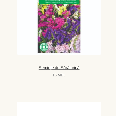
Seminţe de Sărăturică
16
MDL