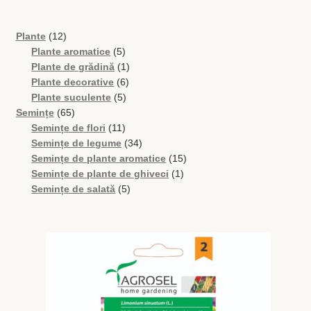
Magazin
12
Plante
12
My account
produse
5
Plante aromatice
5
produse
1
Plante de grădină
1
Plată și Livrare
6
produs
Plante decorative
6
5
produse
Plante suculente
5
Politică de confidențialitate
65
produse
Semințe
65
de
11
Semințe de flori
11
produse
produse
34
Semințe de legume
34
Servicii
de
15
Semințe de plante aromatice
15
produse
1
produse
Semințe de plante de ghiveci
1
Termeni și condiții
5
produs
Semințe de salată
5
produse