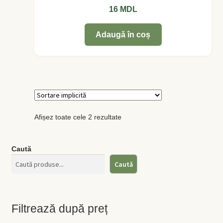
16
MDL
Levănţică
Adaugă în coș
Maghiran
Melisa
Mentă
Afișez toate cele 2 rezultate
Oregano
Rozmarin
Caută
Caută
Salvie
Locație și Program
Filtrează după preț