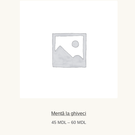
la
80 MDL
Mentă la ghiveci
Interval
45
MDL
–
60
MDL
de