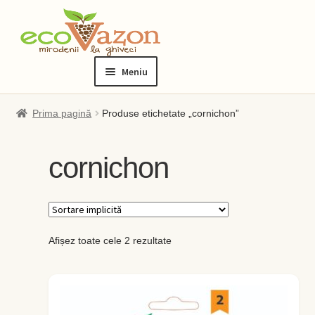
Sari
Sari
la
la
Meniu
navigare
conținut
Prima pagină
Prima pagină
Produse etichetate „cornichon”
Blog
cornichon
Checkout
Contact
Afișez toate cele 2 rezultate
Contul meu
Checkout