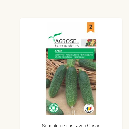
Busuioc
Busuioc roşu
Ceapă de tuns
Cimbrişor
Cimbru de grădină
Creson de grădină
Fragă
Leuştean
Seminţe de castraveți Crișan