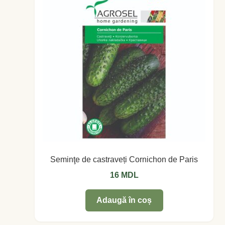
Coș
Coș
Despre
ecoVazon în Mass-Media
Despre noi OLD
Home
Seminţe de castraveți Cornichon de Paris
Home
16
MDL
Informaţii
Adaugă în coș
Ardei iute