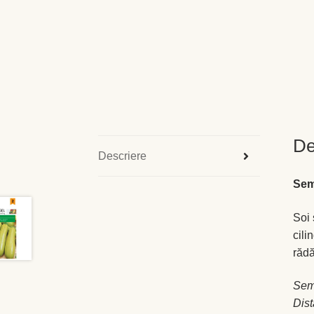
De
Descriere
Sem
Soi 
cili
rădă
Sem
Dist