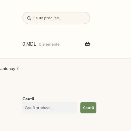
Caută
Caută
după:
0
MDL
0 elemente
hantenay 2
iții
Caută
Caută