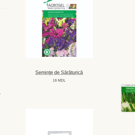
Seminţe de Sărăturică
16
MDL
-