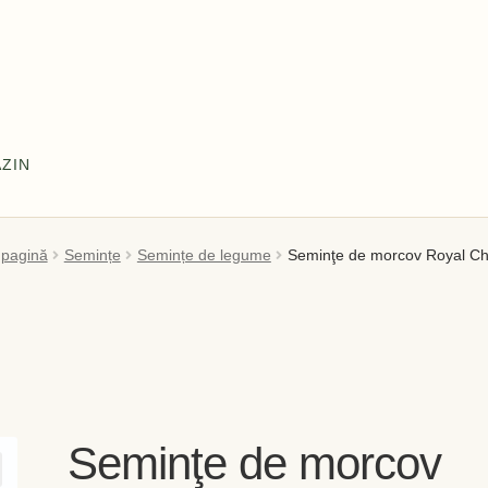
ZIN
l meu
Coș
Despre
Despre noi OLD
Home
Home
Informaţii
 pagină
Semințe
Semințe de legume
Seminţe de morcov Royal C
tă și Livrare
Politică de confidențialitate
Servicii
Termeni și cond
Seminţe de morcov