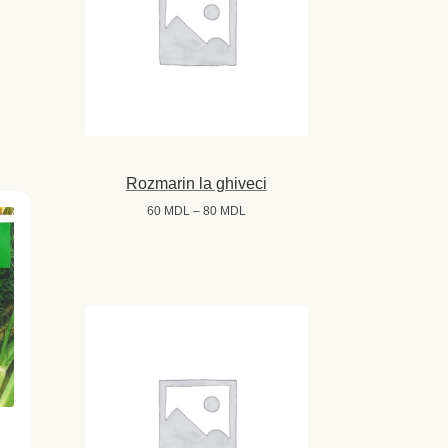
Rozmarin la ghiveci
Interval
60
MDL
–
80
MDL
de
prețuri:
60 MDL
până
la
80 MDL