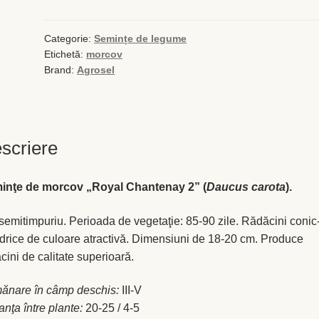
de
morcov
Royal
Categorie:
Semințe de legume
Etichetă:
morcov
Chantenay
Brand:
Agrosel
2
scriere
inţe de morcov „Royal Chantenay 2” (
Daucus carota
).
semitimpuriu. Perioada de vegetaţie: 85-90 zile. Rădăcini conic
ndrice de culoare atractivă. Dimensiuni de 18-20 cm. Produce
cini de calitate superioară.
ănare în câmp deschis:
III-V
anţa între plante:
20-25 / 4-5