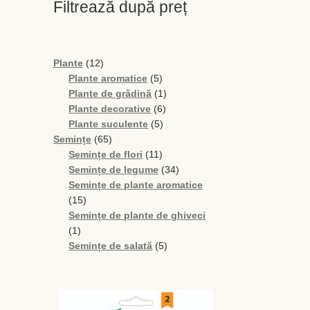
Filtrează după preț
12
Plante
12
produse
5
Plante aromatice
5
produse
1
Plante de grădină
1
6
produs
Plante decorative
6
5
produse
Plante suculente
5
65
produse
Semințe
65
de
11
Semințe de flori
11
produse
produse
34
Semințe de legume
34
de
Semințe de plante aromatice
15
produse
15
produse
Semințe de plante de ghiveci
1
1
produs
5
Semințe de salată
5
produse