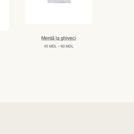
Mentă la ghiveci
Interval
45
MDL
–
60
MDL
de
prețuri:
45 MDL
până
la
60 MDL