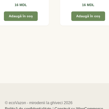
16
MDL
16
MDL
Adaugă în coș
Adaugă în coș
© ecoVazon - mirodenii la ghiveci 2026
Politică de confidențialitate
Construit cu WooCommerce
.