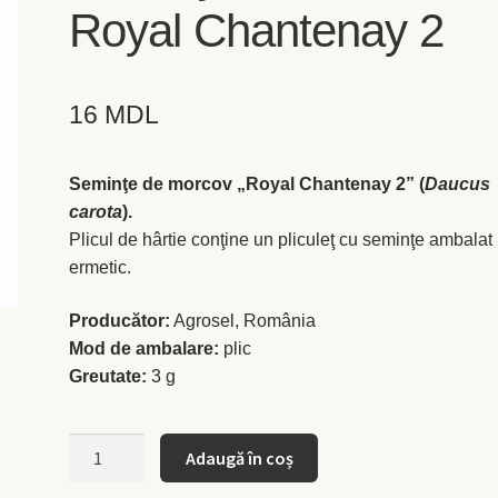
Royal Chantenay 2
16
MDL
Seminţe de morcov „Royal Chantenay 2” (
Daucus
carota
).
Plicul de hârtie conţine un pliculeţ cu seminţe ambalat
ermetic.
Producător:
Agrosel, România
Mod de ambalare:
plic
Greutate:
3 g
Cantitate
Adaugă în coș
Seminţe