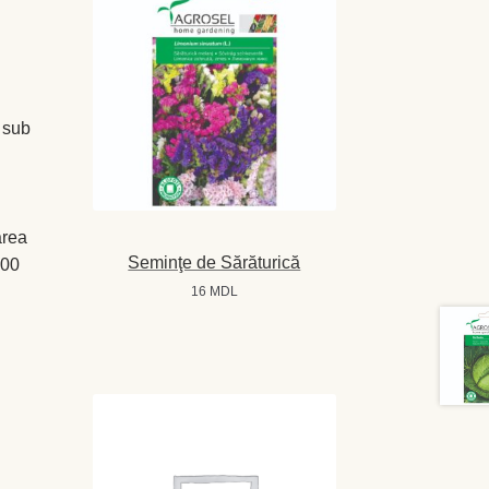
 sub
area
Seminţe de Sărăturică
000
16
MDL