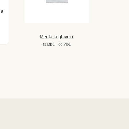
na
Mentă la ghiveci
Interval
45
MDL
–
60
MDL
de
prețuri:
45 MDL
până
la
60 MDL