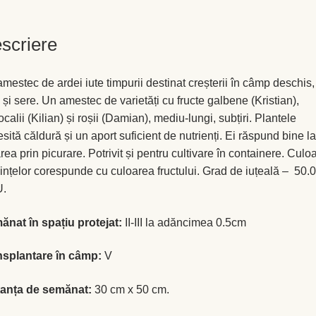
câmp
scriere
mestec de ardei iute timpurii destinat creșterii în câmp deschis,
e și sere. Un amestec de varietăți cu fructe galbene (Kristian),
ocalii (Kilian) și roșii (Damian), mediu-lungi, subțiri. Plantele
sită căldură și un aport suficient de nutrienți. Ei răspund bine la
area prin picurare. Potrivit și pentru cultivare în containere. Culo
nțelor corespunde cu culoarea fructului. Grad de iuțeală – 50.
.
nat în spațiu protejat:
II-III la adăncimea 0.5cm
nsplantare în câmp:
V
tanța de semănat:
30 cm x 50 cm.