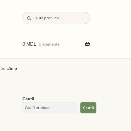
Caută
Caută
după:
0
MDL
0 elemente
ntru câmp
iții
Caută
Caută