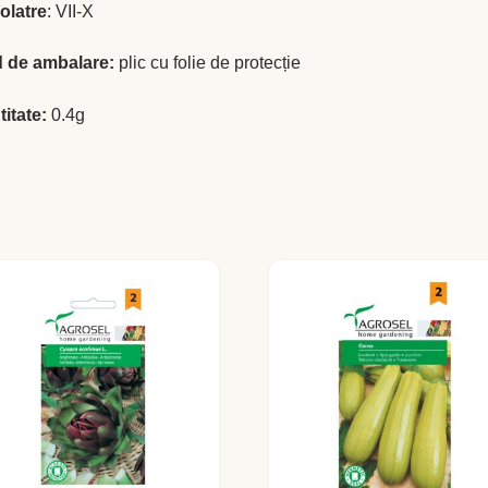
olatre
: VII-X
 de ambalare:
plic cu folie de protecție
itate:
0.4g