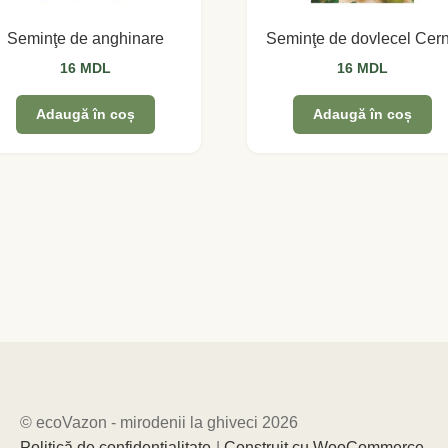
Seminţe de anghinare
Seminţe de dovlecel Cer
16
MDL
16
MDL
Adaugă în coș
Adaugă în coș
© ecoVazon - mirodenii la ghiveci 2026
Politică de confidențialitate
Construit cu WooCommerce
.