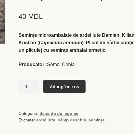
40
MDL
Seminţe microambalate de ardei iute Damian, Kilian
Kristian (
Capsicum annuum
). Plicul de hârtie conţi
un pliculeţ cu seminţe ambalat ermetic.
Producător:
Semo, Cehia
Cantitate
Adaugă în coș
Semințe
ardei
iute
-
Categorie:
Semințe de legume
Etichete:
ardei iute
,
câmp deschis
,
semințe
mix
pentru