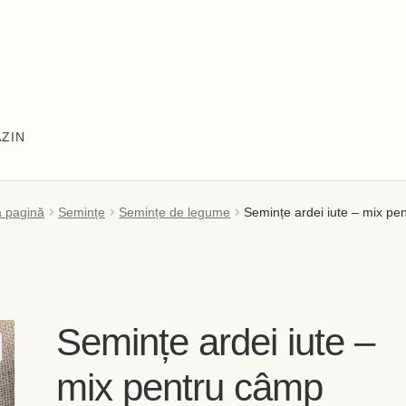
ZIN
l meu
Coș
Despre
Despre noi OLD
Home
Home
Informaţii
a pagină
Semințe
Semințe de legume
Semințe ardei iute – mix pe
tă și Livrare
Politică de confidențialitate
Servicii
Termeni și cond
Semințe ardei iute –
mix pentru câmp