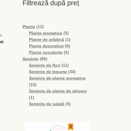
Filtrează după preț
12
Plante
12
produse
5
Plante aromatice
5
,
produse
1
Plante de grădină
1
ne
6
produs
Plante decorative
6
5
produse
Plante suculente
5
65
produse
Semințe
65
de
11
Semințe de flori
11
produse
produse
34
Semințe de legume
34
de
Semințe de plante aromatice
15
produse
15
produse
Semințe de plante de ghiveci
1
1
produs
5
Semințe de salată
5
produse