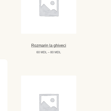
Rozmarin la ghiveci
Interval
60
MDL
–
80
MDL
de
prețuri:
60 MDL
până
la
80 MDL