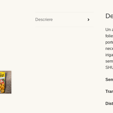
De
Descriere
Un a
foli
port
nece
irig
semi
SHU
Semă
Tra
Dis