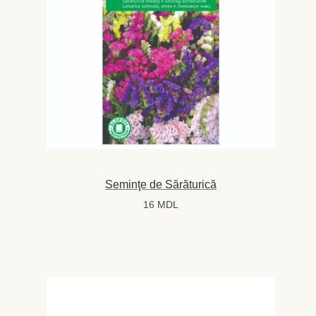
Seminţe de Sărăturică
16
MDL