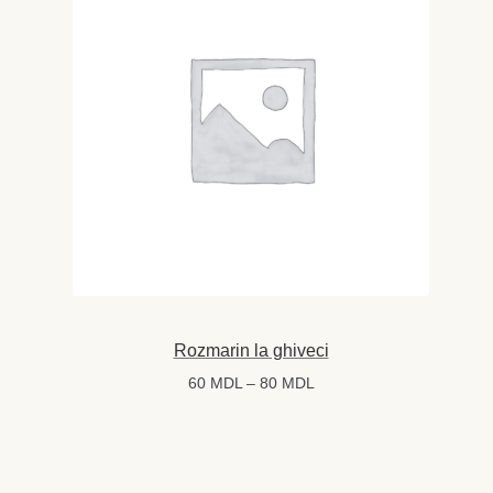
Rozmarin la ghiveci
Interval
60
MDL
–
80
MDL
de
prețuri:
60 MDL
până