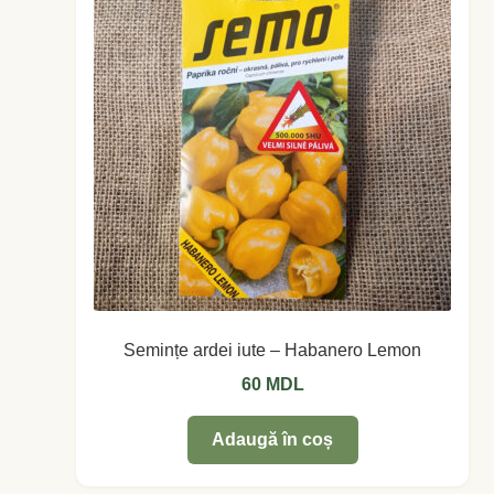
Coș
Coș
Despre
ecoVazon în Mass-Media
Despre noi OLD
Home
Semințe ardei iute – Habanero Lemon
Home
60
MDL
Informaţii
Adaugă în coș
Ardei iute