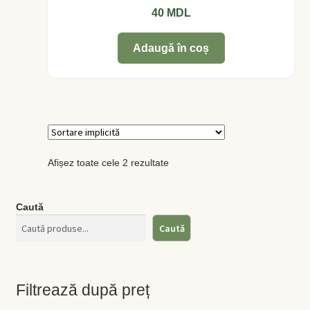
40
MDL
Levănţică
Adaugă în coș
Maghiran
Melisa
Mentă
Afișez toate cele 2 rezultate
Oregano
Rozmarin
Caută
Caută
Salvie
Locație și Program
Filtrează după preț