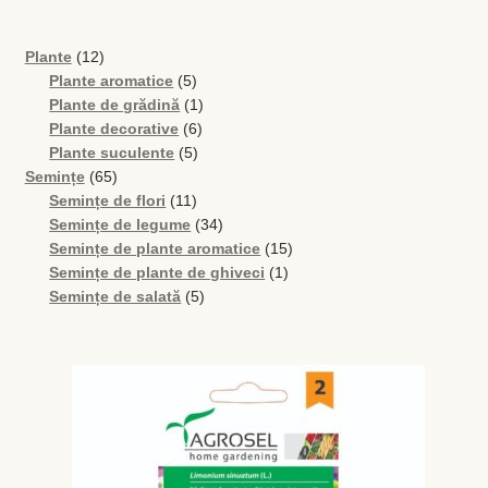
Magazin
12
Plante
12
My account
produse
5
Plante aromatice
5
produse
1
Plante de grădină
1
Plată și Livrare
6
produs
Plante decorative
6
5
produse
Plante suculente
5
Politică de confidențialitate
65
produse
Semințe
65
de
11
Semințe de flori
11
produse
produse
34
Semințe de legume
34
Servicii
de
15
Semințe de plante aromatice
15
produse
1
produse
Semințe de plante de ghiveci
1
Termeni și condiții
5
produs
Semințe de salată
5
produse