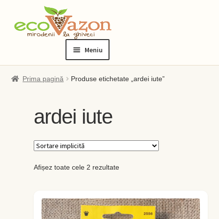
Sari
Sari
la
la
Meniu
navigare
conținut
Prima pagină
Prima pagină
Produse etichetate „ardei iute”
Blog
ardei iute
Checkout
Contact
Afișez toate cele 2 rezultate
Contul meu
Checkout