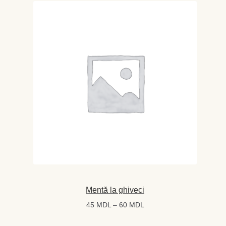
la
80 MDL
Mentă la ghiveci
Interval
45
MDL
–
60
MDL
de