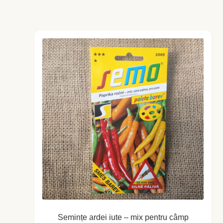
Busuioc
Busuioc roşu
Ceapă de tuns
Cimbrişor
Cimbru de grădină
Creson de grădină
Fragă
Leuştean
Semințe ardei iute – mix pentru câmp