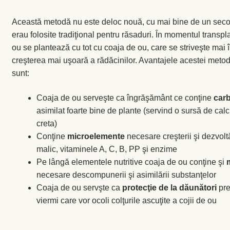
Această metodă nu este deloc nouă, cu mai bine de un secol 
erau folosite tradiţional pentru răsaduri. În momentul transpl
ou se plantează cu tot cu coaja de ou, care se striveşte mai î
creşterea mai uşoară a rădăcinilor. Avantajele acestei metod
sunt:
Coaja de ou serveşte ca îngrăşământ ce conţine
carb
asimilat foarte bine de plante (servind o sursă de cal
creta)
Conţine
microelemente
necesare creşterii şi dezvoltăr
malic, vitaminele A, C, B, PP şi enzime
Pe lângă elementele nutritive coaja de ou conţine şi
necesare descompunerii şi asimilării substanţelor
Coaja de ou servşte ca
protecţie
de la dăunători
pre
viermi care vor ocoli colţurile ascuţite a cojii de ou