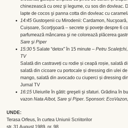
chinezească cu orez şi legume, cu sos din dovleac. D
lapte de cocos şi panna cotta din dovleac cu caramel
14:45
Gustoşenii cu Mirodenii: Cardamon, Nucşoară,
Cuișoare, Scorţişoară – secrete şi poveţe despre 6 c
parfumează mâncarea şi ne colorează plăcerea gast
Sare şi Piper
15:30
5 Salate “detox” în 15 minute –
Petru Scaleţchi,
TV
Salată din castraveți cu rodie și ceapă roșie, salată di
salată din cicoare cu portocale și dressing din ulei de
mango, salată din avocado cu ciuperci și dressing di
Jurnal TV
16:15
Uleiurile în gătit: greşeli şi sfaturi. Grădina în b
vazon
Nata Albot, Sare şi Piper
. Sponsori:
EcoVazon,
UNDE:
Terasa Orfeus, în curtea Uniunii Scriitorilor
str. 31 August 1989, nr. 98