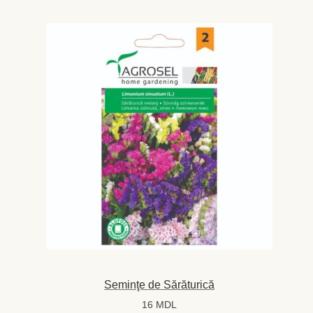
Rozmarin la ghiveci
Interval
60
MDL
–
80
MDL
de
prețuri: