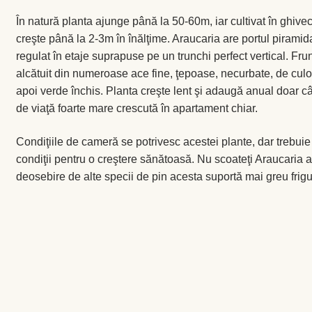
În natură planta ajunge până la 50-60m, iar cultivat în ghiv
creşte până la 2-3m în înălţime. Araucaria are portul piramid
regulat în etaje suprapuse pe un trunchi perfect vertical. Frun
alcătuit din numeroase ace fine, ţepoase, necurbate, de culoa
apoi verde închis. Planta creşte lent şi adaugă anual doar câ
de viaţă foarte mare crescută în apartament chiar.
Condiţiile de cameră se potrivesc acestei plante, dar trebui
condiţii pentru o creştere sănătoasă. Nu scoateţi Araucaria a
deosebire de alte specii de pin acesta suportă mai greu frigu
Temperatură:
Pinul de Norfolk se simte bine în spaţii răcoro
iernii. Preferă temperaturi până la 25°C şi nu tolerează temp
Lumină:
Are nevoie de un loc luminos, bine aerisit. A se evit
perioade îndelungate. Daca lumina vine dintr-o singură sursă
plantei din când în când pentru ca ramificaţiile să se dezvolt