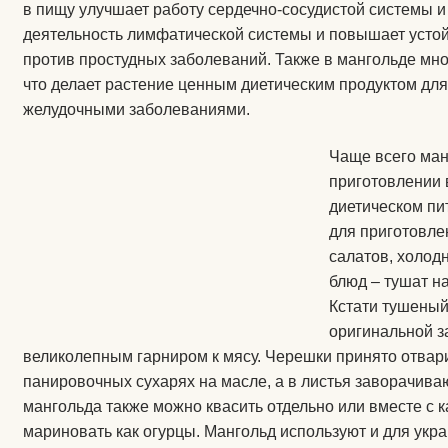
Заказать его можно здесь
, а также выбрать более больш
Categorie:
Noutăți & Promoții
Paginație
Anterior
1
2
3
…
6
articole
Caută
Caută