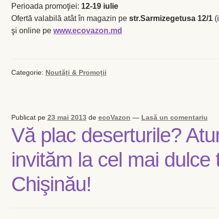
Magazin
Perioada promoţiei:
12-19 iulie
Ofertă valabilă atât în magazin pe
str.Sarmizegetusa 12/1
(i
My account
şi online pe
www.ecovazon.md
Plată și Livrare
Categorie:
Noutăți & Promoții
Politică de confidențialitate
Servicii
Publicat pe
23 mai 2013
de
ecoVazon
—
Lasă un comentariu
Vă plac deserturile? Atu
Termeni și condiții
invităm la cel mai dulce 
Chişinău!