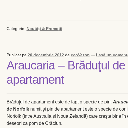
Categorie:
Noutăți & Promoții
Publicat pe
20 decembrie 2012
de
ecoVazon
—
Lasă un coment
Araucaria – Brăduţul de
apartament
Brăduţul de apartament este de fapt o specie de pin.
Arauca
de Norfolk
numit şi pin de apartament este o specie de conif
Norfolk (între Australia şi Noua Zelandă) care creşte bine în 
deseori ca pom de Crăciun.