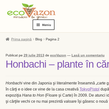
Sari
Sari
la
la
Meniu
navigare
conținut
Prima pagină
Prima pagină
Blog
Pagina 2
Blog
Publicat pe
29 iulie 2013
de
ecoVazon
—
Lasă un comentariu
Honbachi – plante în cărţ
Checkout
Contact
Honbachi
vine din Japonia şi literalmente înseamnă „carte g
Contul meu
în cărţi e o idee ce vine de la casa creativă
TokyoPistol
după 
expoziţia
Hana to Hon
(Floare şi Carte) în 2009. De atunci i
Checkout
şi cărţile vechi ce nu mai prezintă valoare îşi găsesc o nouă 