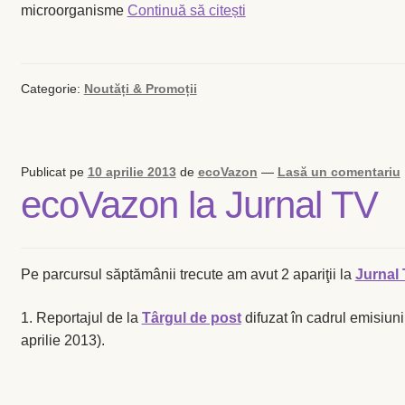
Ce
microorganisme
Continuă să citești
este
EM?
Categorie:
Noutăți & Promoții
Publicat pe
10 aprilie 2013
de
ecoVazon
—
Lasă un comentariu
ecoVazon la Jurnal TV
Pe parcursul săptămânii trecute am avut 2 apariţii la
Jurnal
1. Reportajul de la
Târgul de post
difuzat în cadrul emisiuni
aprilie 2013).