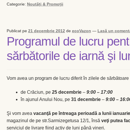
Categorie:
Noutăți & Promoții
Publicat pe
21 decembrie 2012
de
ecoVazon
—
Lasă un coment
Programul de lucru pent
sărbătorile de iarnă şi l
Vom avea un program de lucru diferit în zilele de sărbătoar
de Crăciun, pe
25 decembrie
–
9:00 – 17:00
în ajunul Anului Nou, pe
31 decembrie
–
9:00 – 16:0
Şi vom avea
vacanţă pe întreaga perioadă a lunii ianuarie
magazinul de pe str.Sarmizegetusa 12/1, însă
veţi putea fa
serviciul de livrare fiind activ de luni până vineri.