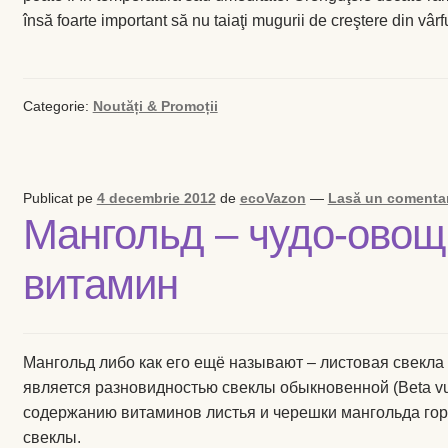
Мангольд используется человеком уже более 3000 лет – 
Древнем Вавилоне, Греции, Египте, а в Древнем Риме 
известен под названием бета или «римская капуста». По
итальянской кухне, а также используется в странах Цен
Европы, Латинской Америки, в США, Мексике, Индии и 
Мангольд богат витаминами, очень приятен на вкус, а п
находится в числе лидеров: одно растение может дать бо
черешков. В пищу употребляют молодые листья и череш
углеводы, органические кислоты, азотистые вещества, ка
витамины С (до 60 мг%), В, В2, О, РР, Р, соли калия, кал
лития и др. Особенно ценится мангольд в ранневесенний
полной витамин ещё мало.
Мангольд обладает лечебными свойствами. Этот овощ п
людям, страдающим гипертонией, склерозом, при забол
анемией, почечнокаменной болезнью, повышенном давл