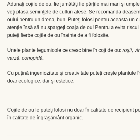
Adunaţi cojile de ou, fie jumătăţi fie părţile mai mari şi umple
veţi plasa seminţele de culturi alese. Se recomandă deasem
oului pentru un drenaj bun. Puteţi folosi pentru aceasta un cui
atenţie însă să nu spargeţi coaja de ou! Pentru a evita riscul
puteţi fierbe cojile de ou înainte de a fi folosite.
Unele plante legumicole ce cresc bine în coji de ou:
roşii, vi
varză, conopidă.
Cu puţină ingeniozitate şi creativitate puteţi creşte plantule î
doar ecologice, dar şi estetice:
Cojile de ou le puteţi folosi nu doar în calitate de recipient p
în calitate de îngrăşământ organic.