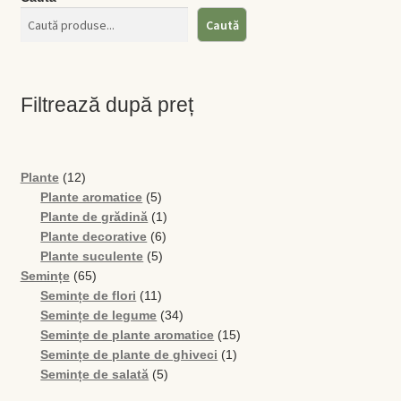
Seminţe de Sărăturică
16
MDL