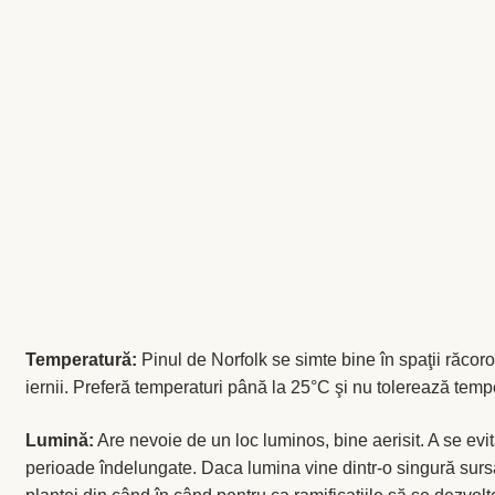
ţinută afară, într-un loc umbrit.
Umiditatea:
Menţinerea umiditătii ridicate este importantă,
aceasta va fi udată cu regularitate, iar frunzişul pulverizat.
Araucaria se udă foarte des în timpul verii cu apă mai rece
decât temperatura mediului, necesitand un pamant umed
constant. Menţineţi însă pământul mai uscat în timpul iernii.
Sol:
Araucaria are nevoie de un substrat alcatuit din compos
mranită şi pământ de frunze. Se recomandă transplantarea în
un ghiveci mai mare o dată la 3-4 ani şi înlocuirea pământul
de la suprafaţă în fiecare primăvară. Necesită îngrăşământ cu
primăvară, vară şi toamnă, pe timp de iarnă însă i se impun
trebuie fertilizate o dată la 3-4 luni, iar plantele noi la 4-6 luni
Alte sfaturi:
Este natural ca acele de pe ramurile de la bază
din verde în maroniu şi să cadă cu timpul. Dacă însă mai m
poate fi în temperatură sau umeditate. Crenguţele uscate răm