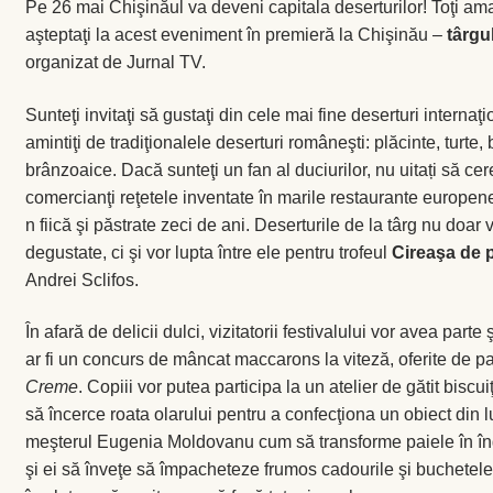
Pe 26 mai Chişinăul va deveni capitala deserturilor! Toţi ama
aşteptaţi la acest eveniment în premieră la Chişinău –
târgu
organizat de Jurnal TV.
Sunteţi invitaţi să gustaţi din cele mai fine deserturi internaţ
amintiţi de tradiţionalele deserturi româneşti: plăcinte, turte,
brânzoaice. Dacă sunteţi un fan al duciurilor, nu uitați să cere
comercianţi reţetele inventate în marile restaurante europe
n fiică şi păstrate zeci de ani. Deserturile de la târg nu doar 
degustate, ci şi vor lupta între ele pentru trofeul
Cireaşa de p
Andrei Sclifos.
În afară de delicii dulci, vizitatorii festivalului vor avea parte
ar fi un concurs de mâncat maccarons la viteză, oferite de pa
Creme
. Copiii vor putea participa la un atelier de gătit biscu
să încerce roata olarului pentru a confecţiona un obiect din l
meşterul Eugenia Moldovanu cum să transforme paiele în înge
şi ei să înveţe să împacheteze frumos cadourile şi buchetele 