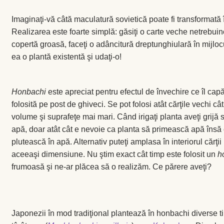
Coș
Imaginaţi-vă câtă maculatură sovietică poate fi transformată î
Realizarea este foarte simplă: găsiţi o carte veche netrebuin
Coș
copertă groasă, faceţi o adâncitură dreptunghiulară în mijlocu
ea o plantă existentă şi udaţi-o!
Despre
ecoVazon în Mass-Media
Honbachi
este apreciat pentru efectul de învechire ce îl capă
folosită pe post de ghiveci. Se pot folosi atât cărţile vechi cât 
Despre noi OLD
volume şi suprafeţe mai mari. Când irigaţi planta aveţi grijă 
apă, doar atât cât e nevoie ca planta să primească apă însă 
plutească în apă. Alternativ puteţi amplasa în interiorul cărţii
Home
aceeaşi dimensiune. Nu ştim exact cât timp este folosit un
h
frumoasă şi ne-ar plăcea să o realizăm. Ce părere aveţi?
Home
Informaţii
Japonezii în mod tradiţional plantează în honbachi diverse t
Ardei iute