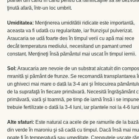
însă foarte important să nu taiaţi mugurii de creştere din vârfu
Categorie:
Noutăți & Promoții
Publicat pe
4 decembrie 2012
de
ecoVazon
—
Lasă un comenta
Мангольд – чудо-овощ
витамин
Мангольд либо как его ещё называют – листовая свекла (Be
является разновидностью свеклы обыкновенной (Beta vul
содержанию витаминов листья и черешки мангольда гор
свеклы.