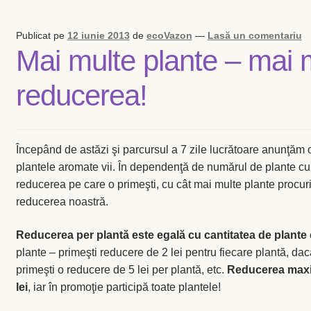
Levănţică
Publicat pe
12 iunie 2013
de
ecoVazon
—
Lasă un comentariu
Mai multe plante – mai
Maghiran
reducerea!
Melisa
Mentă
Începând de astăzi şi parcursul a 7 zile lucrătoare anunţăm
Oregano
plantele aromate vii. În dependenţă de numărul de plante c
reducerea pe care o primeşti, cu cât mai multe plante procur
Rozmarin
reducerea noastră.
Reducerea per plantă este egală cu cantitatea de plant
Salvie
plante – primeşti reducere de 2 lei pentru fiecare plantă, da
primeşti o reducere de 5 lei per plantă, etc.
Reducerea maxim
Locație și Program
lei
, iar în promoţie participă toate plantele!