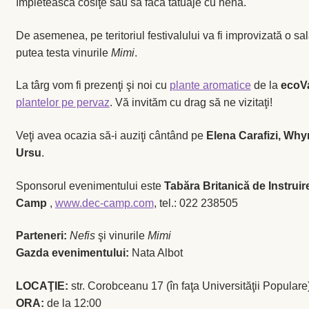
împletească cosiţe sau să facă tatuaje cu hena.
De asemenea, pe teritoriul festivalului va fi improvizată o sa
putea testa vinurile
Mimi
.
La târg vom fi prezenţi şi noi cu
plante aromatice
de la
ecoV
plantelor pe pervaz
. Vă invităm cu drag să ne vizitaţi!
Veţi avea ocazia să-i auziţi cântând pe
Elena Carafizi, Why
Ursu
.
Sponsorul evenimentului este
Tabăra Britanică de Instruir
Camp
,
www.dec-camp.com
, tel.: 022 238505
Parteneri:
Nefis
şi vinurile
Mimi
Gazda evenimentului:
Nata Albot
LOCAŢIE:
str. Corobceanu 17 (în faţa Universităţii Populare
ORA:
de la 12:00