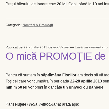
Preţul biletului de intrare este
20 lei
. Copii până la 10 ani intr
Categorie:
Noutăți & Promoții
Publicat pe
22 aprilie 2013
de
ecoVazon
—
Lasă un comentariu
O mică PROMOŢIE de Fl
Pentru că suntem în
săptămâna Floriilor
am decis să vă f
Toţi cei care vor cumpăra în perioada
22-28 aprilie 2013
semi
minim 50 lei
vor primi în dar câte
un ghiveci cu pansele.
Panseluţele (
Viola Wittrockiana
) arată aşa: