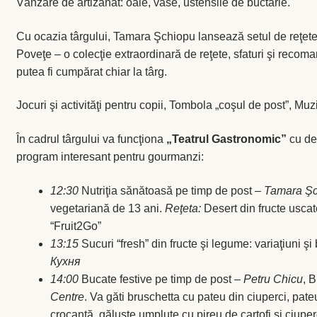
Vânzare de artizanat: oale, vase, ustensile de buctărie.
Cu ocazia târgului, Tamara Şchiopu lansează setul de reţete
Poveţe – o colecţie extraordinară de reţete, sfaturi şi recom
putea fi cumpărat chiar la târg.
Jocuri şi activităţi pentru copii, Tombola „coşul de post”, Muz
În cadrul târgului va funcţiona
„Teatrul Gastronomic”
cu de
program interesant pentru gourmanzi:
12:30
Nutriţia sănătoasă pe timp de post –
Tamara Şc
vegetariană de 13 ani.
Reţeta:
Desert din fructe usca
“Fruit2Go”
13:15
Sucuri “fresh” din fructe şi legume: variaţiuni şi
Кухня
14:00
Bucate festive pe timp de post –
Petru Chicu
, 
Centre
. Va găti bruschetta cu pateu din ciuperci, pate
crocantă, găluște umplute cu pireu de cartofi și ciuper