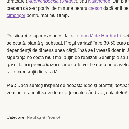
târâtoare (
Muehlenbeckia axillaris
), sau
Kalanchoe
. Din pla
credem că s-ar potrivi de minune pentru
creson
dacă ar fi pe
Busuioc
cimbrişor
pentru mai mult timp.
Busuioc roşu
Pe site-urile japoneze puteţi face
comandă de Honbachi
: se
selectată, plantă şi substrat. Preţul variază între 30-50 euro 
Ceapă de tuns
dependenţă de dimensiunea cărţii, însă se livrează doar în 
siguranţă ne costă mult mai puţin de realizat! Seminţele sau p
Cimbrişor
găsiţi la noi pe
ecoVazon
, iar o carte veche dacă nu o aveţi
la comercianţii din stradă.
Cimbru de grădină
P.S.:
Dacă sunteţi inspirat de această idee şi plantaţi
honbac
Creson de grădină
vom bucura mult să vedem cărţi locale dând viaţă plantelor!
Fragă
Categorie:
Noutăți & Promoții
Leuştean