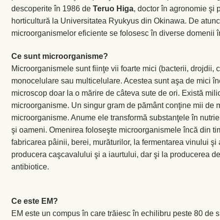
descoperite în 1986 de
Teruo Higa
, doctor în agronomie şi p
horticultură la Universitatea Ryukyus din Okinawa. De atunc
microorganismelor eficiente se folosesc în diverse domenii î
Ce sunt microorganisme?
Microorganismele sunt fiinţe vii foarte mici (bacterii, drojdii, c
monocelulare sau multicelulare. Acestea sunt aşa de mici înc
microscop doar la o mărire de câteva sute de ori. Există mil
microorganisme. Un singur gram de pământ conţine mii de mi
microorganisme. Anume ele transformă substanţele în nutrien
şi oameni. Omenirea foloseşte microorganismele încă din tim
fabricarea pâinii, berei, murăturilor, la fermentarea vinului şi 
producera caşcavalului şi a iaurtului, dar şi la producerea 
antibiotice.
Ce este EM?
EM este un compus în care trăiesc în echilibru peste 80 de sp