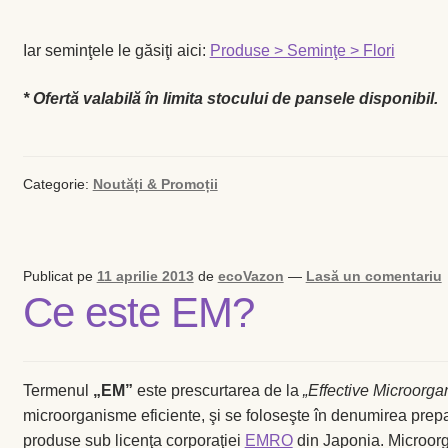
Iar seminţele le găsiţi aici:
Produse > Seminţe > Flori
* Ofertă valabilă în limita stocului de pansele disponibil.
Categorie:
Noutăți & Promoții
Publicat pe
11 aprilie 2013
de
ecoVazon
—
Lasă un comentariu
Ce este EM?
Termenul
„EM”
este prescurtarea de la
„Effective Microorga
microorganisme eficiente, şi se foloseşte în denumirea prep
produse sub licenţa corporaţiei
EMRO
din Japonia. Microorg