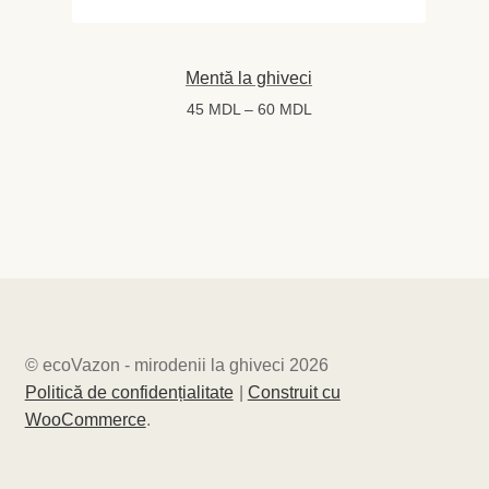
Mentă la ghiveci
Interval
45
MDL
–
60
MDL
de
prețuri:
45 MDL
până
la
60 MDL
© ecoVazon - mirodenii la ghiveci 2026
Politică de confidențialitate
Construit cu
WooCommerce
.