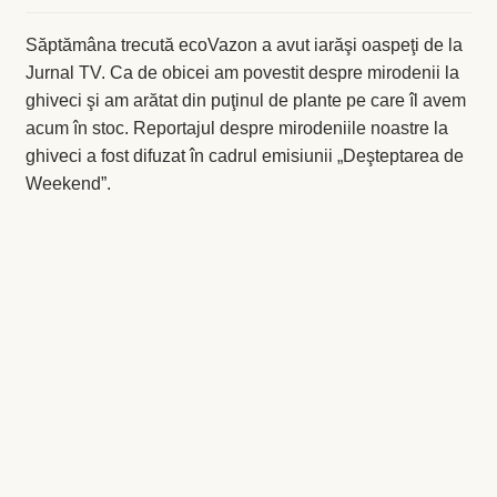
Coș
Săptămâna trecută ecoVazon a avut iarăşi oaspeţi de la
Jurnal TV. Ca de obicei am povestit despre mirodenii la
Coș
ghiveci şi am arătat din puţinul de plante pe care îl avem
acum în stoc. Reportajul despre mirodeniile noastre la
Despre
ghiveci a fost difuzat în cadrul emisiunii „Deşteptarea de
Weekend”.
ecoVazon în Mass-Media
Despre noi OLD
Home
Home
Informaţii
Ardei iute