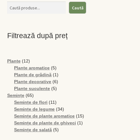
Caută
Filtrează după preț
12
Plante
12
produse
5
Plante aromatice
5
produse
1
Plante de grădină
1
6
produs
Plante decorative
6
5
produse
Plante suculente
5
65
produse
Semințe
65
de
11
Semințe de flori
11
produse
produse
34
Semințe de legume
34
de
15
Semințe de plante aromatice
15
produse
1
produse
Semințe de plante de ghiveci
1
5
produs
Semințe de salată
5
produse