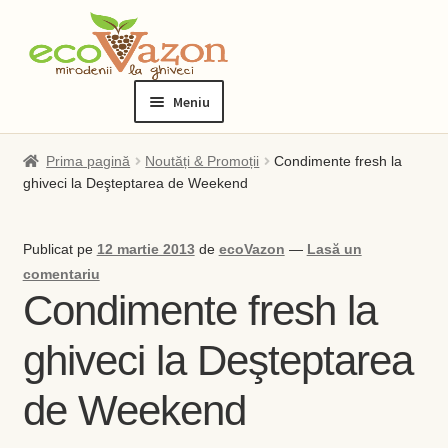
Sari
Sari
la
la
Meniu
navigare
conținut
Prima pagină
Prima pagină
Noutăți & Promoții
Condimente fresh la
ghiveci la Deşteptarea de Weekend
Blog
Publicat pe
12 martie 2013
de
ecoVazon
—
Lasă un
Checkout
comentariu
Condimente fresh la
Contact
ghiveci la Deşteptarea
Contul meu
de Weekend
Checkout