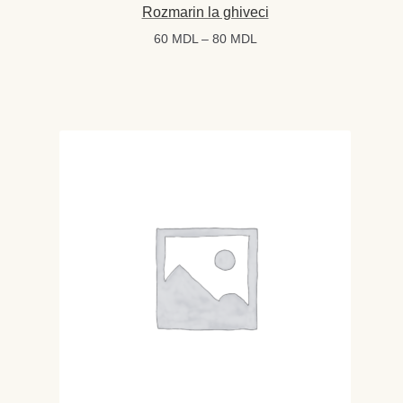
Rozmarin la ghiveci
Interval
60
MDL
–
80
MDL
de
prețuri:
60 MDL
până
la
80 MDL