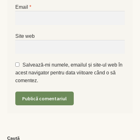
Magazin
Email
*
My account
Plată și Livrare
Site web
Politică de confidențialitate
Salvează-mi numele, emailul și site-ul web în
Servicii
acest navigator pentru data viitoare când o să
comentez.
Termeni și condiții
Caută