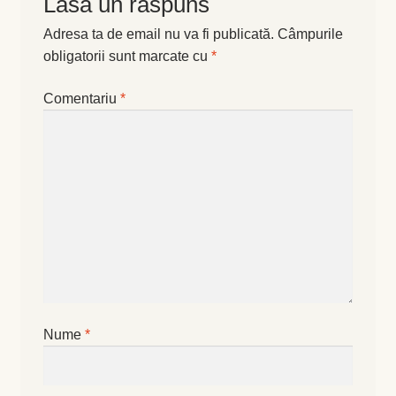
Lasă un răspuns
Levănţică
Adresa ta de email nu va fi publicată.
Câmpurile
obligatorii sunt marcate cu
*
Maghiran
Comentariu
*
Melisa
Mentă
Oregano
Rozmarin
Salvie
Nume
*
Locație și Program