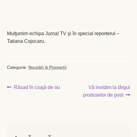
Busuioc
Busuioc roşu
Mulţumim echipa Jurnal TV şi în special reporterul –
Tatiana Cojocaru.
Ceapă de tuns
Cimbrişor
Categorie:
Noutăți & Promoții
Cimbru de grădină
Navigare
Articolul
Articolul
Răsad în coajă de ou
Vă invităm la târgul
anterior:
următor:
produselor de post
Creson de grădină
în
articole
Fragă
Leuştean