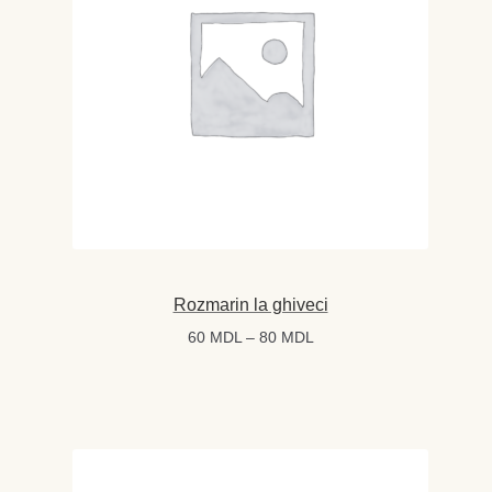
Rozmarin la ghiveci
Interval
60
MDL
–
80
MDL
de
prețuri:
60 MDL
până
la
80 MDL