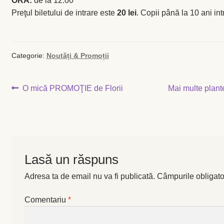
ORA:
de la 12:00
Levănţică
Preţul biletului de intrare este
20 lei
. Copii până la 10 ani intr
Maghiran
Categorie:
Noutăți & Promoții
Melisa
Navigare
Articolul
Articolul
O mică PROMOŢIE de Florii
Mai multe plant
Mentă
anterior:
următor:
în
Oregano
articole
Rozmarin
Lasă un răspuns
Salvie
Adresa ta de email nu va fi publicată.
Câmpurile obligato
Locație și Program
Comentariu
*