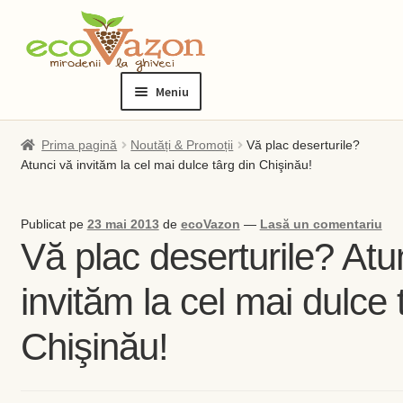
Sari
Sari
la
la
Meniu
navigare
conținut
Prima pagină
Prima pagină
Noutăți & Promoții
Vă plac deserturile?
Atunci vă invităm la cel mai dulce târg din Chişinău!
Blog
Publicat pe
23 mai 2013
de
ecoVazon
—
Lasă un comentariu
Checkout
Vă plac deserturile? Atu
Contact
invităm la cel mai dulce 
Contul meu
Chişinău!
Checkout