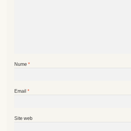
Magazin
My account
Plată și Livrare
Politică de confidențialitate
Servicii
Nume
*
Termeni și condiții
Email
*
Site web