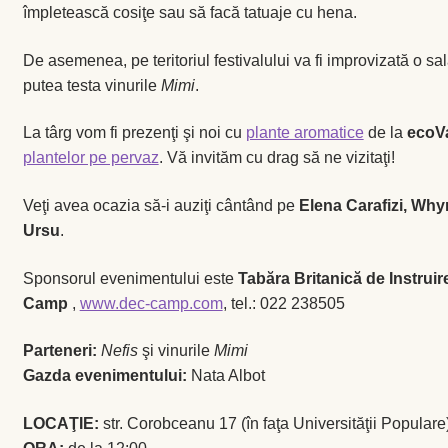
împletească cosiţe sau să facă tatuaje cu hena.
Busuioc
De asemenea, pe teritoriul festivalului va fi improvizată o sa
putea testa vinurile
Mimi
.
Busuioc roşu
La târg vom fi prezenţi şi noi cu
plante aromatice
de la
ecoV
Ceapă de tuns
plantelor pe pervaz
. Vă invităm cu drag să ne vizitaţi!
Veţi avea ocazia să-i auziţi cântând pe
Elena Carafizi, Why
Cimbrişor
Ursu
.
Cimbru de grădină
Sponsorul evenimentului este
Tabăra Britanică de Instruir
Camp
,
www.dec-camp.com
, tel.: 022 238505
Creson de grădină
Parteneri:
Nefis
şi vinurile
Mimi
Fragă
Gazda evenimentului:
Nata Albot
Leuştean
LOCAŢIE:
str. Corobceanu 17 (în faţa Universităţii Populare