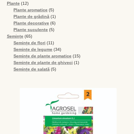
12
Plante
12
produse
5
Plante aromatice
5
produse
1
Plante de grădină
1
6
produs
Plante decorative
6
5
produse
Plante suculente
5
65
produse
Semințe
65
de
11
Semințe de flori
11
produse
produse
34
Semințe de legume
34
de
15
Semințe de plante aromatice
15
produse
1
produse
Semințe de plante de ghiveci
1
5
produs
Semințe de salată
5
produse