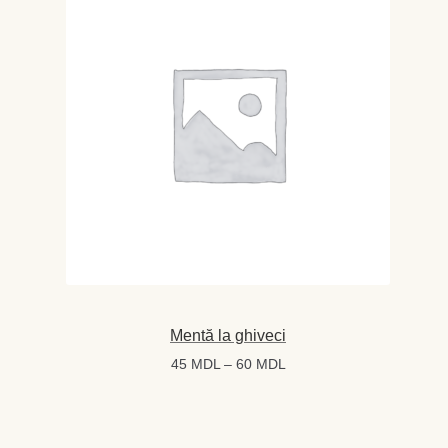
Mentă la ghiveci
Interval
45
MDL
–
60
MDL
de
prețuri:
45 MDL