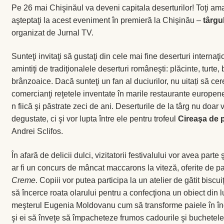
Pe 26 mai Chişinăul va deveni capitala deserturilor! Toţi ama
Coș
aşteptaţi la acest eveniment în premieră la Chişinău –
târgu
organizat de Jurnal TV.
Coș
Sunteţi invitaţi să gustaţi din cele mai fine deserturi internaţ
Despre
amintiţi de tradiţionalele deserturi româneşti: plăcinte, turte,
brânzoaice. Dacă sunteţi un fan al duciurilor, nu uitați să cere
ecoVazon în Mass-Media
comercianţi reţetele inventate în marile restaurante europe
n fiică şi păstrate zeci de ani. Deserturile de la târg nu doar 
Despre noi OLD
degustate, ci şi vor lupta între ele pentru trofeul
Cireaşa de p
Andrei Sclifos.
Home
În afară de delicii dulci, vizitatorii festivalului vor avea parte
ar fi un concurs de mâncat maccarons la viteză, oferite de pa
Home
Creme
. Copiii vor putea participa la un atelier de gătit biscu
să încerce roata olarului pentru a confecţiona un obiect din l
Informaţii
meşterul Eugenia Moldovanu cum să transforme paiele în înge
şi ei să înveţe să împacheteze frumos cadourile şi buchetele 
Ardei iute