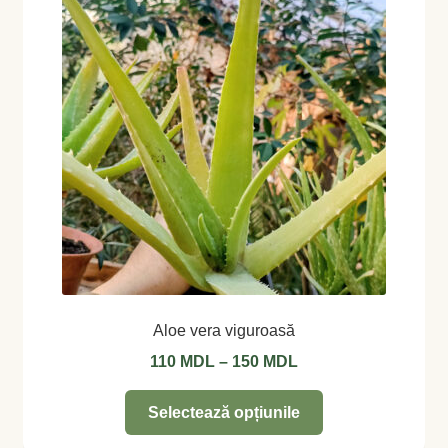
pot
fi
alese
în
pagina
produsului.
Aloe vera viguroasă
Interval
110
MDL
–
150
MDL
de
Acest
prețuri:
Selectează opțiunile
produs
110 MDL