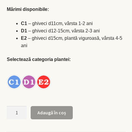
la
Levănţică
Mărimi disponibile:
260 MDL
Maghiran
C1
– ghiveci d11cm, vârsta 1-2 ani
D1
– ghiveci d12-15cm, vârsta 2-3 ani
E2
– ghiveci d15cm, plantă viguroasă, vârsta 4-5
Melisa
ani
Mentă
Selectează categoria plantei:
Oregano
Rozmarin
Salvie
Cantitate
Adaugă în coș
Locație și Program
Aloe
vera
clasică