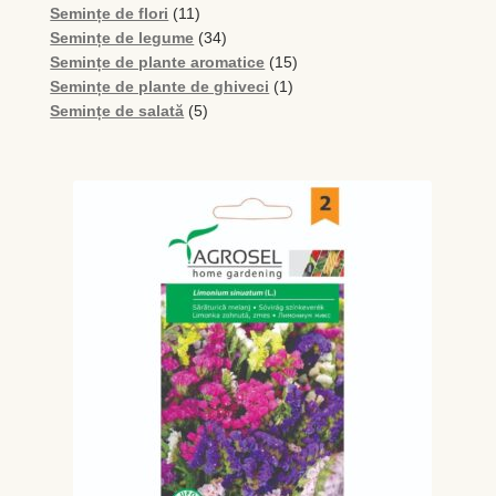
de
11
Semințe de flori
11
produse
produse
34
Semințe de legume
34
de
15
Semințe de plante aromatice
15
produse
1
produse
Semințe de plante de ghiveci
1
5
produs
Semințe de salată
5
produse