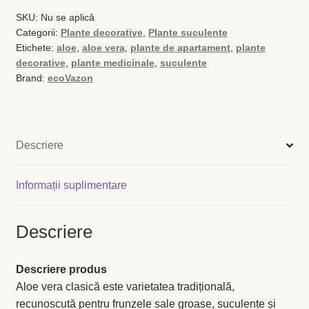
Magazin
SKU:
Nu se aplică
Categorii:
Plante decorative
,
Plante suculente
My account
Etichete:
aloe
,
aloe vera
,
plante de apartament
,
plante
decorative
,
plante medicinale
,
suculente
Plată și Livrare
Brand:
ecoVazon
Politică de confidențialitate
Descriere
Servicii
Termeni și condiții
Informații suplimentare
Descriere
Descriere produs
Aloe vera clasică este varietatea tradițională,
recunoscută pentru frunzele sale groase, suculente și