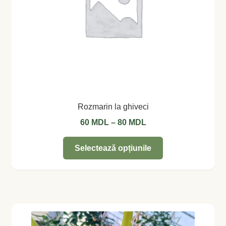
produsului.
Rozmarin la ghiveci
Interval
60
MDL
–
80
MDL
de
Acest
prețuri:
Selectează opțiunile
produs
60 MDL
are
până
mai
la
multe
80 MDL
variații.
Opțiunile