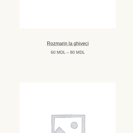
Rozmarin la ghiveci
Interval
60
MDL
–
80
MDL
de
prețuri:
60 MDL
până
la
80 MDL