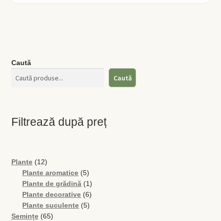
are
până
mai
la
multe
150 MDL
variații.
Opțiunile
Caută
pot
fi
Caută
alese
în
pagina
Filtrează după preț
produsului.
12
Plante
12
produse
5
Plante aromatice
5
produse
1
Plante de grădină
1
6
produs
Plante decorative
6
5
produse
Plante suculente
5
65
produse
Semințe
65