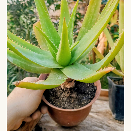
Coș
Coș
Despre
ecoVazon în Mass-Media
Despre noi OLD
Home
Home
Informaţii
Ardei iute