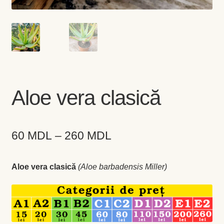
Busuioc
Busuioc roşu
Ceapă de tuns
Aloe vera clasică
Cimbrişor
Cimbru de grădină
Interval
60
MDL
–
260
MDL
de
Creson de grădină
Aloe vera clasică
(Aloe barbadensis Miller)
prețuri:
Fragă
60 MDL
până
Leuştean