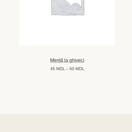
Mentă la ghiveci
Interval
45
MDL
–
60
MDL
de
prețuri:
45 MDL
până
la
60 MDL