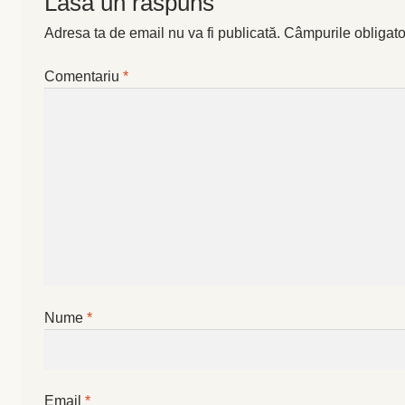
Lasă un răspuns
Adresa ta de email nu va fi publicată.
Câmpurile obligato
Busuioc
Comentariu
*
Busuioc roşu
Ceapă de tuns
Cimbrişor
Cimbru de grădină
Creson de grădină
Nume
*
Fragă
Leuştean
Email
*