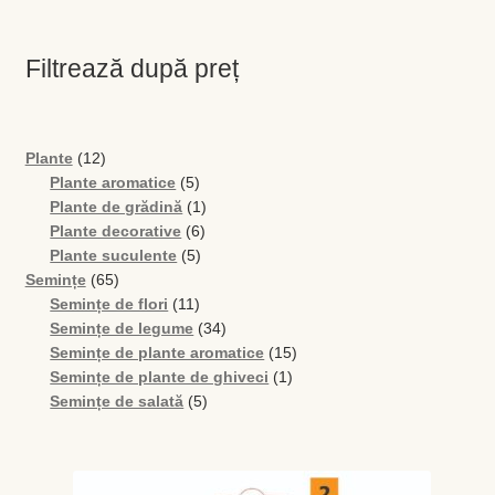
Magazin
My account
Filtrează după preț
Plată și Livrare
12
Plante
12
Politică de confidențialitate
produse
5
Plante aromatice
5
produse
1
Plante de grădină
1
6
produs
Plante decorative
6
Servicii
5
produse
Plante suculente
5
65
produse
Semințe
65
Termeni și condiții
de
11
Semințe de flori
11
produse
produse
34
Semințe de legume
34
de
15
Semințe de plante aromatice
15
produse
1
produse
Semințe de plante de ghiveci
1
5
produs
Semințe de salată
5
produse