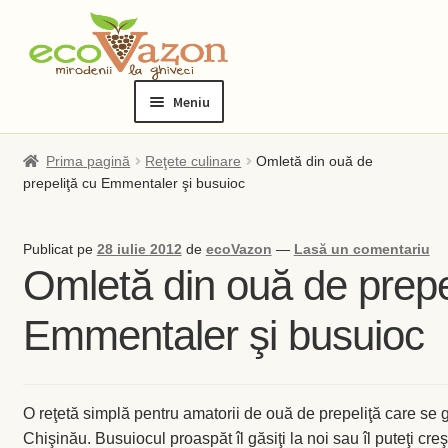
Sari
Sari
la
la
Meniu
navigare
conținut
Prima pagină
Prima pagină
Reţete culinare
Omletă din ouă de
prepeliţă cu Emmentaler şi busuioc
Blog
Publicat pe
28 iulie 2012
de
ecoVazon
—
Lasă un comentariu
Checkout
Omletă din ouă de prepe
Contact
Emmentaler şi busuioc
Contul meu
O reţetă simplă pentru amatorii de ouă de prepeliţă care se 
Checkout
Chişinău. Busuiocul proaspăt îl găsiţi la noi sau îl puteţi cre