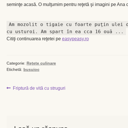
seminţe acasă. O mulţumim pentru reţetă şi imagini pe Ana
Coș
Coș
Am mozolit o tigaie cu foarte puţin ulei 
cu usturoi. Am spart în ea cca 16 ouă ...
Despre
Citiţi continuarea reţetei pe
easypeasy.ro
ecoVazon în Mass-Media
Categorie:
Reţete culinare
Despre noi OLD
Etichetă:
busuioc
Home
Navigare
Articolul
Friptură de vită cu struguri
anterior:
Home
în
articole
Informaţii
Ardei iute