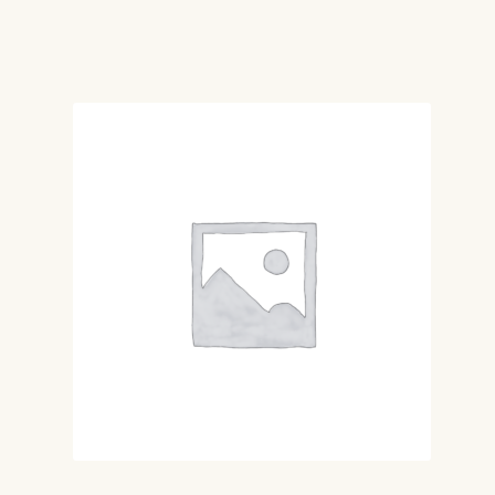
de
prețuri:
60 MDL
până
la
80 MDL