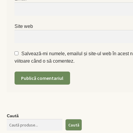
Levănţică
Maghiran
Site web
Melisa
Salvează-mi numele, emailul și site-ul web în acest n
Mentă
viitoare când o să comentez.
Oregano
Rozmarin
Salvie
Caută
Locație și Program
Caută