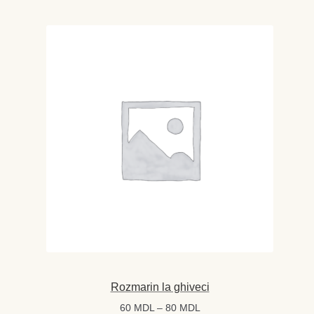
Rozmarin la ghiveci
Interval
60
MDL
–
80
MDL