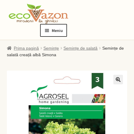
Sari
Sari
la
la
Meniu
navigare
conținut
Prima pagină
Prima pagină
Semințe
Semințe de salată
Semințe de
salată creață albă Simona
Blog
Checkout
Contact
Contul meu
Checkout