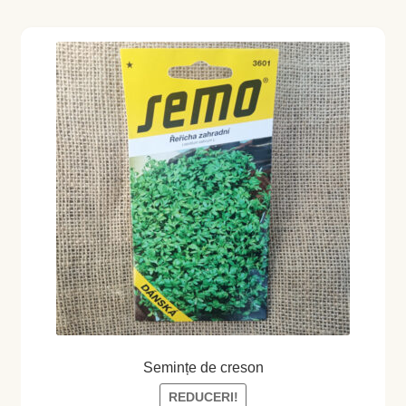
Magazin
My account
Plată și Livrare
Politică de confidențialitate
Servicii
Termeni și condiții
Semințe de creson
REDUCERI!