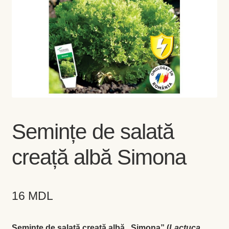
Coș
Coș
Despre
ecoVazon în Mass-Media
Despre noi OLD
Semințe de salată
Home
creață albă Simona
Home
16
MDL
Informaţii
Ardei iute
Seminţe de salată creață albă „Simona” (
Lactuca