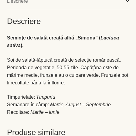
Descriere
Levănţică
Descriere
Maghiran
Seminţe de salată creață albă „Simona” (
Lactuca
Melisa
sativa
).
Mentă
Soi de salată-lăptucă creață de selecție romănească.
Perioada de vegetație: 50-55 zile. Căpăţâna este de
Oregano
mărime medie, frunzele au o culoare verde. Frunzele pot
fi recoltate până la înflorire.
Rozmarin
Timpurietate:
Timpuriu
Salvie
Semănare în câmp:
Martie, August – Septembrie
Recoltare:
Martie – Iunie
Locație și Program
Produse similare