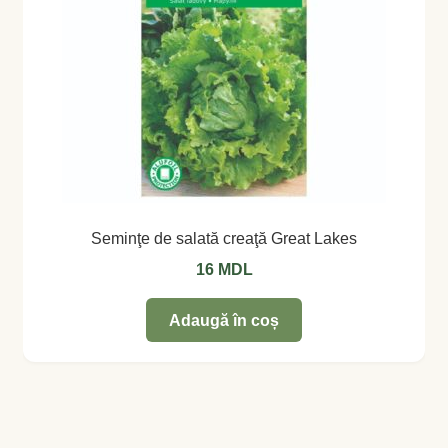
Seminţe de salată creaţă Great Lakes
16
MDL
Adaugă în coș