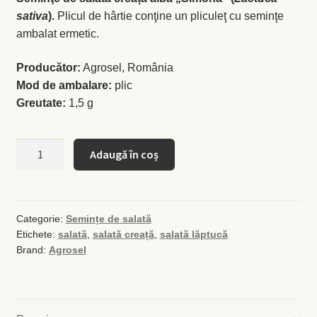
sativa
).
Plicul de hârtie conţine un pliculeţ cu seminţe
ambalat ermetic.
Busuioc
Producător:
Agrosel, România
Busuioc roşu
Mod de ambalare:
plic
Greutate:
1,5 g
Ceapă de tuns
Cantitate
Cimbrişor
Adaugă în coș
Semințe
de
Cimbru de grădină
salată
creață
Categorie:
Semințe de salată
Creson de grădină
Etichete:
salată
,
salată creață
,
salată lăptucă
albă
Brand:
Agrosel
Simona
Fragă
Leuştean