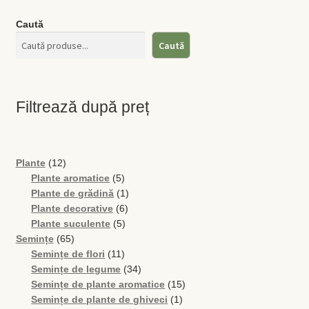
Caută
Caută
Filtrează după preț
12
Plante
12
produse
5
Plante aromatice
5
produse
1
Plante de grădină
1
6
produs
Plante decorative
6
5
produse
Plante suculente
5
65
produse
Semințe
65
de
11
Semințe de flori
11
produse
produse
34
Semințe de legume
34
de
15
Semințe de plante aromatice
15
produse
1
produse
Semințe de plante de ghiveci
1