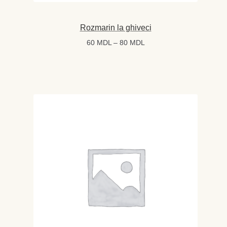
Rozmarin la ghiveci
Interval
60
MDL
–
80
MDL
de
prețuri:
60 MDL
până
la
80 MDL