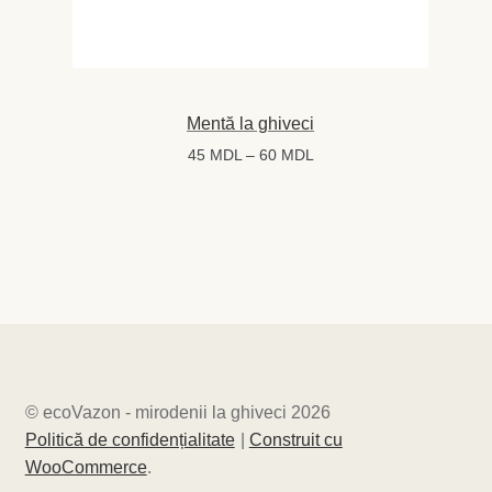
Mentă la ghiveci
Interval
45
MDL
–
60
MDL
de
prețuri:
45 MDL
până
la
60 MDL
© ecoVazon - mirodenii la ghiveci 2026
Politică de confidențialitate
Construit cu
WooCommerce
.