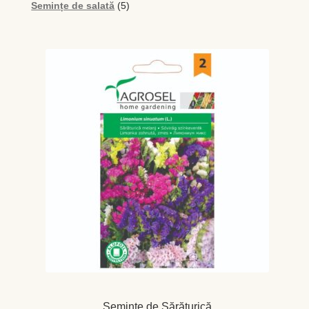
5
produs
Semințe de salată
5
produse
Seminţe de Sărăturică