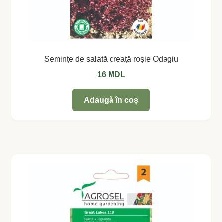
Semințe de salată creață roșie Odagiu
16
MDL
Adaugă în coș