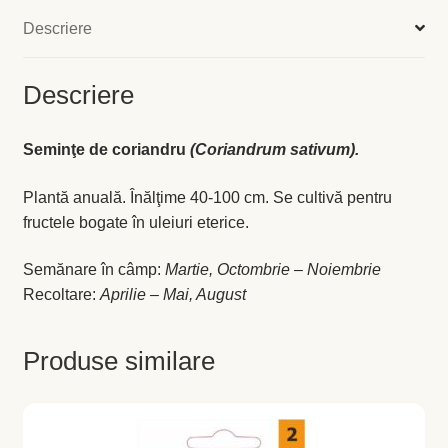
Levănţică
Descriere
Maghiran
Descriere
Melisa
Seminţe de coriandru
(Coriandrum sativum).
Mentă
Plantă anuală. Înălţime 40-100 cm. Se cultivă pentru
fructele bogate în uleiuri eterice.
Oregano
Semănare în câmp:
Martie, Octombrie – Noiembrie
Rozmarin
Recoltare:
Aprilie – Mai, August
Salvie
Produse similare
Locație și Program