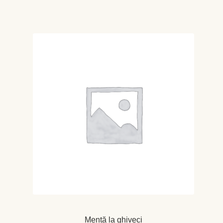
prețuri:
60 MDL
până
la
80 MDL
Mentă la ghiveci