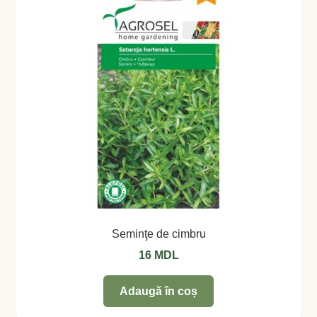
Magazin
My account
Plată și Livrare
Politică de confidențialitate
Servicii
Termeni și condiții
Seminţe de cimbru
16
MDL
Adaugă în coș