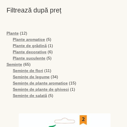
Filtrează după preț
12
Plante
12
produse
5
Plante aromatice
5
produse
1
Plante de grădină
1
6
produs
Plante decorative
6
5
produse
Plante suculente
5
65
produse
Semințe
65
de
11
Semințe de flori
11
produse
produse
34
Semințe de legume
34
de
15
Semințe de plante aromatice
15
produse
1
produse
Semințe de plante de ghiveci
1
5
produs
Semințe de salată
5
produse