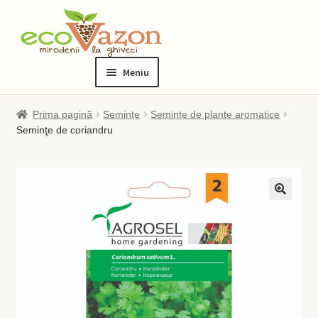
Sari
Sari
la
la
Meniu
navigare
conținut
Prima pagină
Prima pagină
Semințe
Semințe de plante aromatice
Seminţe de coriandru
Blog
Checkout
Contact
Contul meu
Checkout