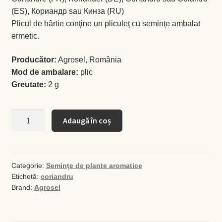
(ES), Кориандр sau Кинза (RU)
Plicul de hârtie conţine un pliculeţ cu seminţe ambalat
Busuioc
ermetic.
Busuioc roşu
Producător:
Agrosel, România
Mod de ambalare:
plic
Ceapă de tuns
Greutate:
2 g
Cimbrişor
Cantitate
Adaugă în coș
Seminţe
Cimbru de grădină
de
coriandru
Creson de grădină
Categorie:
Semințe de plante aromatice
Etichetă:
coriandru
Fragă
Brand:
Agrosel
Leuştean