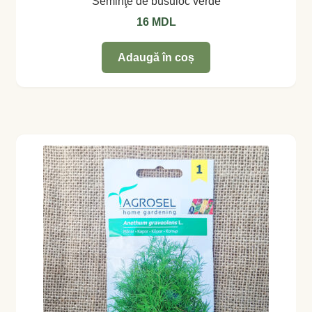
Seminţe de busuioc verde
16
MDL
Adaugă în coș