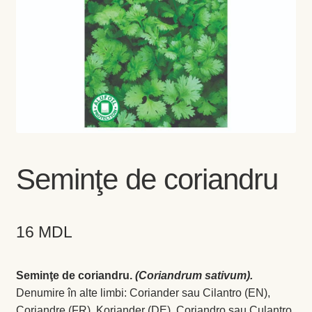
Coș
Coș
Despre
ecoVazon în Mass-Media
Despre noi OLD
Seminţe de coriandru
Home
16
MDL
Home
Informaţii
Seminţe de coriandru.
(Coriandrum sativum).
Denumire în alte limbi: Coriander sau Cilantro (EN),
Ardei iute
Coriandre (FR), Koriander (DE), Coriandro sau Culantro