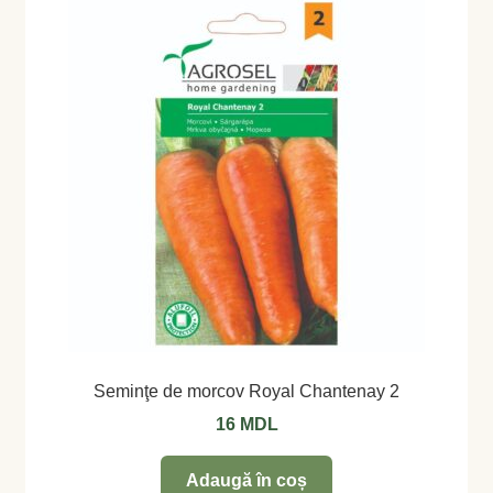
Magazin
My account
Plată și Livrare
Politică de confidențialitate
Servicii
Termeni și condiții
Seminţe de morcov Royal Chantenay 2
16
MDL
Adaugă în coș