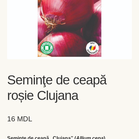
Coș
Coș
Despre
ecoVazon în Mass-Media
Despre noi OLD
Seminţe de ceapă
Home
roșie Clujana
Home
16
MDL
Informaţii
Ardei iute
Seminţe de ceapă „Clujana” (
Allium cepa
).