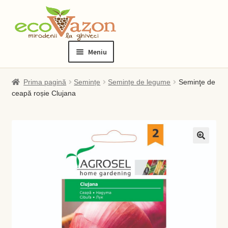
Sari
Sari
la
la
Meniu
navigare
conținut
Prima pagină
Prima pagină
Semințe
Semințe de legume
Seminţe de
ceapă roșie Clujana
Blog
Checkout
Contact
Contul meu
Checkout