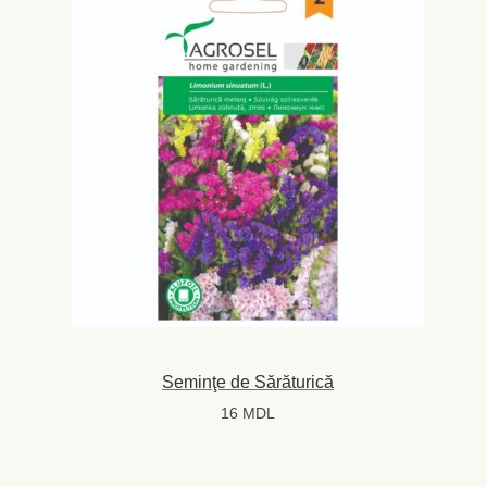
Seminţe de Sărăturică
16
MDL