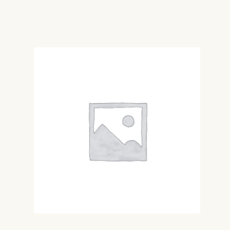
de
prețuri:
60 MDL
până
la
80 MDL