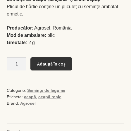
Plicul de hârtie conţine un pliculeţ cu seminţe ambalat
ermetic.
Busuioc
Producător:
Agrosel, România
Busuioc roşu
Mod de ambalare:
plic
Greutate:
2 g
Ceapă de tuns
Cantitate
Cimbrişor
Adaugă în coș
Seminţe
de
Cimbru de grădină
ceapă
roșie
Categorie:
Semințe de legume
Creson de grădină
Etichete:
ceapă
,
ceapă roșie
Clujana
Brand:
Agrosel
Fragă
Leuştean