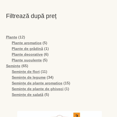
Filtrează după preț
12
Plante
12
produse
5
Plante aromatice
5
produse
1
Plante de grădină
1
6
produs
Plante decorative
6
5
produse
Plante suculente
5
65
produse
Semințe
65
de
11
Semințe de flori
11
produse
produse
34
Semințe de legume
34
de
15
Semințe de plante aromatice
15
produse
1
produse
Semințe de plante de ghiveci
1
5
produs
Semințe de salată
5
produse