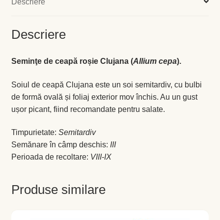
Descriere
Levănţică
Descriere
Maghiran
Seminţe de ceapă roșie Clujana (
Allium cepa
).
Melisa
Soiul de ceapă Clujana este un soi semitardiv, cu bulbi
Mentă
de formă ovală și foliaj exterior mov închis. Au un gust
ușor picant, fiind recomandate pentru salate.
Oregano
Timpurietate:
Semitardiv
Rozmarin
Semănare în câmp deschis:
III
Perioada de recoltare:
VIII-IX
Salvie
Produse similare
Locație și Program