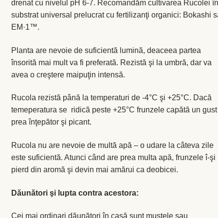
drenat cu nivelul pH 6-7. Recomandăm cultivarea Rucolei î
substrat universal prelucrat cu fertilizanţi organici: Bokashi 
Busuioc
EM·1™.
Busuioc roşu
Planta are nevoie de suficientă lumină, deaceea partea
însorită mai mult va fi preferată. Rezistă şi la umbră, dar va
avea o creştere maipuţin intensă.
Ceapă de tuns
Rucola rezistă până la temperaturi de -4°C şi +25°C. Dacă
Cimbrişor
temeperatura se ridică peste +25°C frunzele capătă un gust
prea înţepător şi picant.
Cimbru de grădină
Rucola nu are nevoie de multă apă – o udare la câteva zile
Creson de grădină
este suficientă. Atunci când are prea multa apă, frunzele î-şi
pierd din aromă şi devin mai amărui ca deobicei.
Fragă
Dăunători şi lupta contra acestora:
Leuştean
Cei mai ordinari dăunători în casă sunt muştele sau