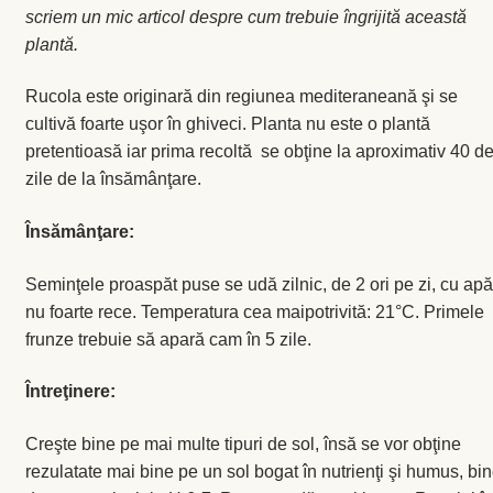
scriem un mic articol despre cum trebuie îngrijită această
Coș
plantă.
Coș
Rucola este originară din regiunea mediteraneană şi se
cultivă foarte uşor în ghiveci. Planta nu este o plantă
Despre
pretentioasă iar prima recoltă se obţine la aproximativ 40 d
zile de la însămânţare.
ecoVazon în Mass-Media
Însămânţare:
Despre noi OLD
Seminţele proaspăt puse se udă zilnic, de 2 ori pe zi, cu apă
nu foarte rece. Temperatura cea maipotrivită: 21°C. Primele
Home
frunze trebuie să apară cam în 5 zile.
Home
Întreţinere:
Informaţii
Creşte bine pe mai multe tipuri de sol, însă se vor obţine
rezulatate mai bine pe un sol bogat în nutrienţi şi humus, bi
Ardei iute