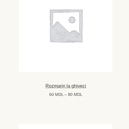
Rozmarin la ghiveci
Interval
60
MDL
–
80
MDL
de
prețuri:
60 MDL
până
la