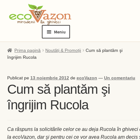
Sari
Sari
la
la
Meniu
navigare
conținut
Prima pagină
Prima pagină
Noutăți & Promoții
Cum să plantăm şi
îngrijim Rucola
Blog
Publicat pe
13 noiembrie 2012
de
ecoVazon
—
Un comentariu
Checkout
Cum să plantăm şi
Contact
îngrijim Rucola
Contul meu
Ca răspuns la solicitările celor ce au deja Rucola în ghiveci
Checkout
la ecoVazon, dar şi pentru cei ce vor avea Rucola am decis 