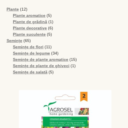
12
Plante
12
produse
5
Plante aromatice
5
produse
1
Plante de grădină
1
6
produs
Plante decorative
6
5
produse
Plante suculente
5
65
produse
Semințe
65
de
11
Semințe de flori
11
produse
produse
34
Semințe de legume
34
de
15
Semințe de plante aromatice
15
produse
1
produse
Semințe de plante de ghiveci
1
5
produs
Semințe de salată
5
produse