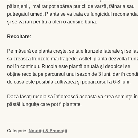
păianjenii, mai rar pot apărea puricii de varză, făinaria sau
Levănţică
putregaiul umed. Planta se va trata cu fungicidul recomanda
şi se va rări pentru a oferi o aerisire bună.
Maghiran
Recoltare:
Melisa
Pe măsură ce planta creşte, se taie frunzele laterale şi se la
Mentă
să crească frunzele mai fragede. Astfel, planta dezvoltă frun
noi în continuu. Rucola este plantă anuală şi deobicei se
Oregano
obţine recolta pe parcursul unui sezon de 3 luni, dar în condiţ
de casă este posibilă cultivarea şi peparcursul a 6-8 luni.
Rozmarin
Dacă lăsaţi rucola să înflorească aceasta va crea seminţe în
păstăi lunguiţe care pot fi plantate.
Salvie
Locație și Program
Categorie:
Noutăți & Promoții