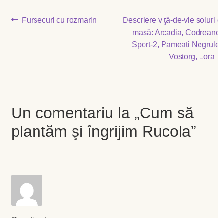
Magazin
Navigare
Articolul
Articolul
Fursecuri cu rozmarin
Descriere viţă-de-vie soiuri
My account
anterior:
următor:
masă: Arcadia, Codrean
în
Sport-2, Pameati Negrul
Plată și Livrare
articole
Vostorg, Lora
Politică de confidențialitate
Servicii
Un comentariu la „
Cum să
plantăm şi îngrijim Rucola
”
Termeni și condiții