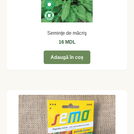
Magazin
My account
Plată și Livrare
Seminţe de măcriş
16
MDL
Politică de confidențialitate
Adaugă în coș
Servicii
Termeni și condiții