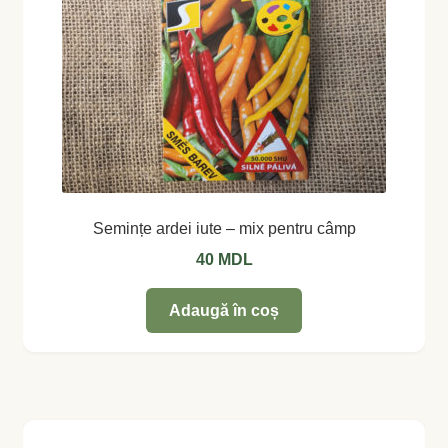
Semințe ardei iute – mix pentru câmp
40
MDL
Adaugă în coș