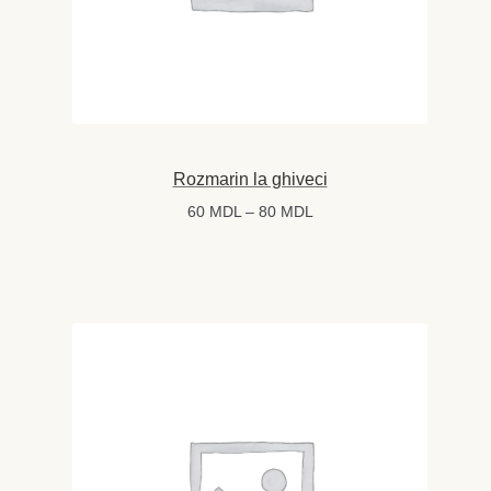
Rozmarin la ghiveci
Interval
60
MDL
–
80
MDL
de
prețuri:
60 MDL
până
la
80 MDL