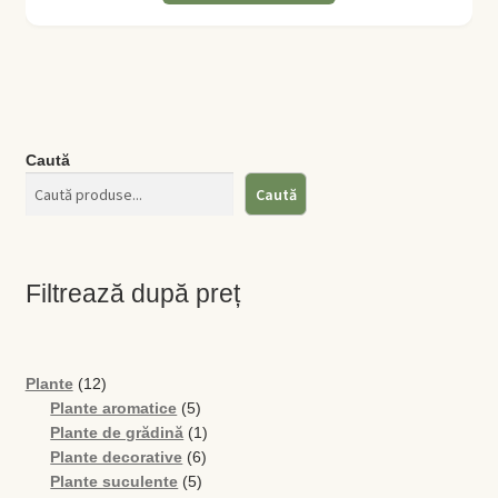
Caută
Caută
Filtrează după preț
12
Plante
12
produse
5
Plante aromatice
5
produse
1
Plante de grădină
1
6
produs
Plante decorative
6
5
produse
Plante suculente
5