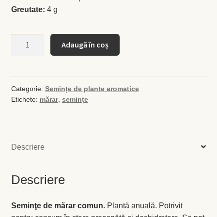
Greutate:
4 g
Busuioc
Cantitate
Adaugă în coș
Busuioc roşu
Seminţe
de
Ceapă de tuns
mărar
comun
Categorie:
Semințe de plante aromatice
Etichete:
mărar
,
semințe
Cimbrişor
Cimbru de grădină
Descriere
Creson de grădină
Descriere
Fragă
Leuştean
Seminţe de mărar comun.
Plantă anuală. Potrivit