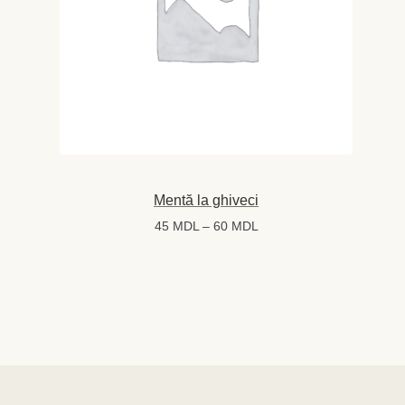
Mentă la ghiveci
Interval
45
MDL
–
60
MDL
de
prețuri:
45 MDL
până
la
60 MDL