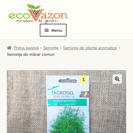
Sari
Sari
la
la
Meniu
navigare
conținut
Prima pagină
Prima pagină
Semințe
Semințe de plante aromatice
Seminţe de mărar comun
Blog
Checkout
Contact
Contul meu
Checkout