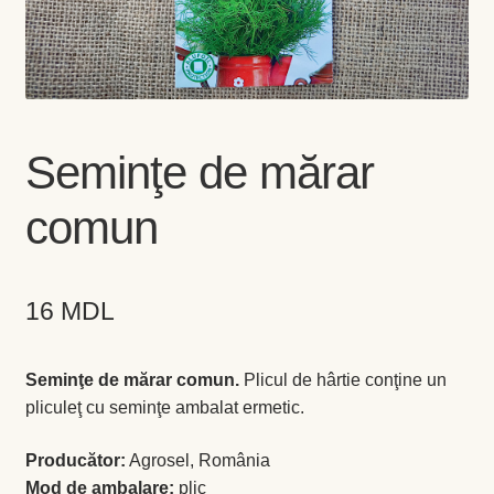
Coș
Coș
Despre
Seminţe de mărar
ecoVazon în Mass-Media
comun
Despre noi OLD
16
MDL
Home
Home
Seminţe de mărar comun.
Plicul de hârtie conţine un
pliculeţ cu seminţe ambalat ermetic.
Informaţii
Producător:
Agrosel, România
Mod de ambalare:
plic
Ardei iute