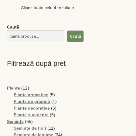
Afișez toate cele 4 rezultate
Caută
Caută
Filtrează după preț
12
Plante
12
produse
5
Plante aromatice
5
produse
1
Plante de grădină
1
6
produs
Plante decorative
6
5
produse
Plante suculente
5
65
produse
Semințe
65
de
11
Semințe de flori
11
produse
produse
34
Semințe de legume
34