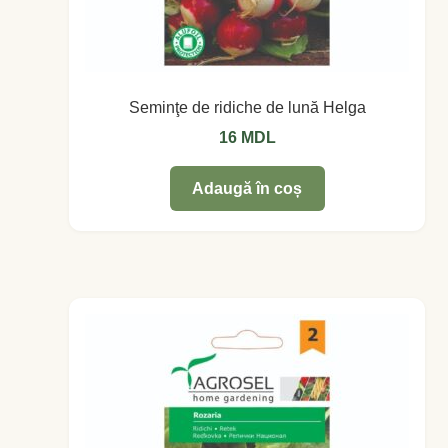
Magazin
My account
Plată și Livrare
Seminţe de ridiche de lună Helga
16
MDL
Politică de confidențialitate
Adaugă în coș
Servicii
Termeni și condiții