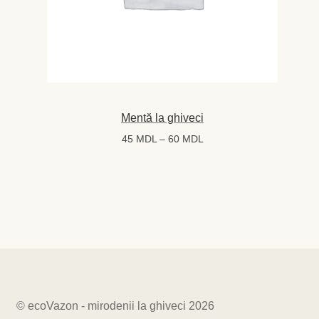
Mentă la ghiveci
Interval
45
MDL
–
60
MDL
de
prețuri:
45 MDL
până
la
60 MDL
© ecoVazon - mirodenii la ghiveci 2026