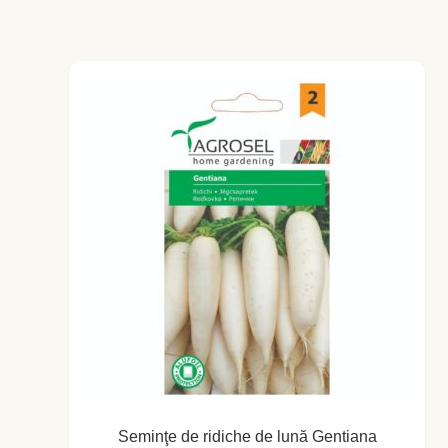
Busuioc
Busuioc roşu
Ceapă de tuns
Cimbrişor
Cimbru de grădină
Creson de grădină
Fragă
Leuştean
Seminţe de ridiche de lună Gentiana