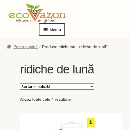
Sari
Sari
la
la
Meniu
navigare
conținut
Prima pagină
Prima pagină
Produse etichetate „ridiche de lună”
Blog
ridiche de lună
Checkout
Contact
Afișez toate cele 4 rezultate
Contul meu
Checkout