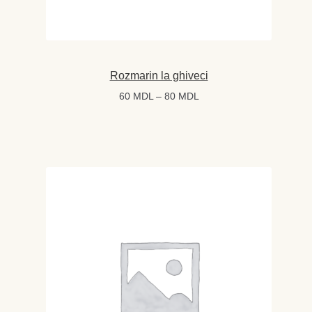
Rozmarin la ghiveci
Interval
60
MDL
–
80
MDL
de
prețuri:
60 MDL
până
la
80 MDL