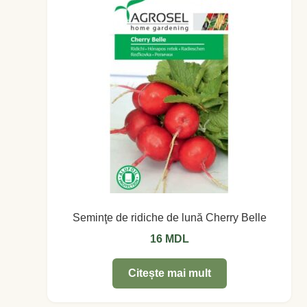
Coș
Coș
Despre
ecoVazon în Mass-Media
Despre noi OLD
Home
Seminţe de ridiche de lună Cherry Belle
Home
16
MDL
Informaţii
Citește mai mult
Ardei iute