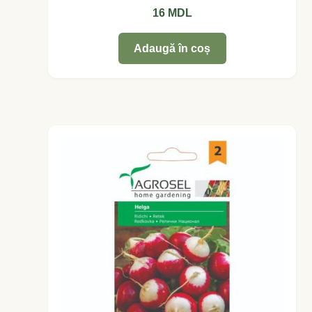
16
MDL
Levănţică
Adaugă în coș
Maghiran
Melisa
Mentă
Oregano
Rozmarin
Salvie
Locație și Program