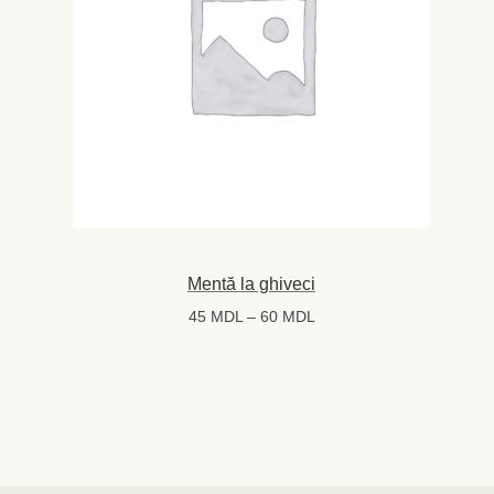
Mentă la ghiveci
Interval
45
MDL
–
60
MDL
de
prețuri:
45 MDL
până
la
60 MDL