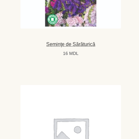
Magazin
My account
Plată și Livrare
Seminţe de Sărăturică
Politică de confidențialitate
16
MDL
Servicii
Termeni și condiții