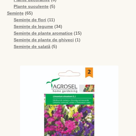
5
produse
Plante suculente
5
Levănţică
65
produse
Semințe
65
de
11
Semințe de flori
11
Maghiran
produse
produse
34
Semințe de legume
34
de
15
Semințe de plante aromatice
15
Melisa
produse
1
produse
Semințe de plante de ghiveci
1
5
produs
Semințe de salată
5
produse
Mentă
Oregano
Rozmarin
Salvie
Locație și Program