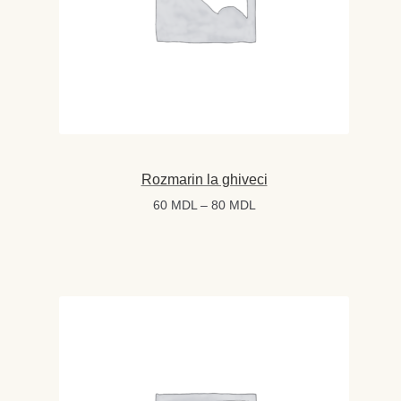
Rozmarin la ghiveci
Interval
60
MDL
–
80
MDL
de
prețuri:
60 MDL
până
la
80 MDL