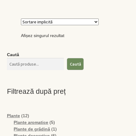
Busuioc
Busuioc roşu
Afișez singurul rezultat
Ceapă de tuns
Caută
Cimbrişor
Caută
Cimbru de grădină
Filtrează după preț
Creson de grădină
Fragă
12
Plante
12
produse
5
Plante aromatice
5
Leuştean
produse
1
Plante de grădină
1
6
produs
Plante decorative
6