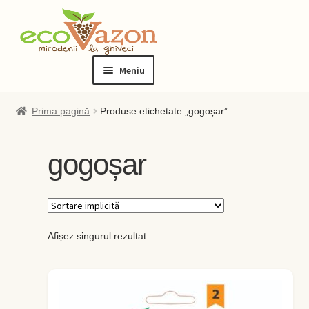
Sari
Sari
la
la
Meniu
navigare
conținut
Prima pagină
Prima pagină
Produse etichetate „gogoșar”
Blog
gogoșar
Checkout
Contact
Afișez singurul rezultat
Contul meu
Checkout