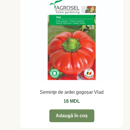
Coș
Coș
Despre
ecoVazon în Mass-Media
Despre noi OLD
Home
Seminţe de ardei gogoșar Vlad
Home
16
MDL
Informaţii
Adaugă în coș
Ardei iute