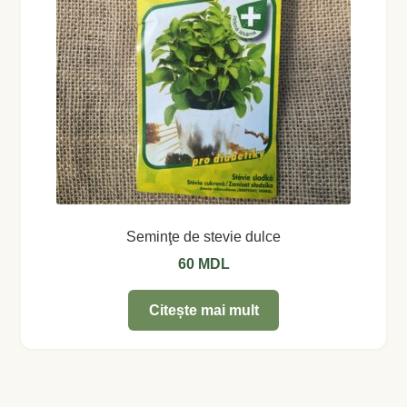
Magazin
My account
Plată și Livrare
Politică de confidențialitate
Servicii
Seminţe de stevie dulce
Termeni și condiții
60
MDL
Citește mai mult