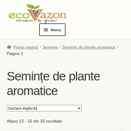
Sari
Sari
la
la
Meniu
navigare
conținut
Prima pagină
Prima pagină
Semințe
Semințe de plante aromatice
Pagina 2
Blog
Semințe de plante
Checkout
aromatice
Contact
Contul meu
Checkout
Afișez 13 - 15 din 15 rezultate