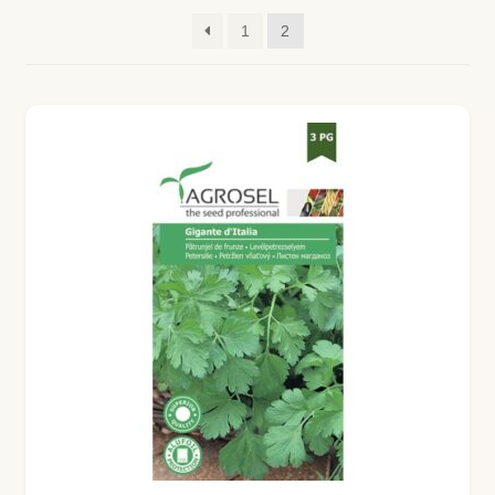
Coș
1
2
Coș
Despre
ecoVazon în Mass-Media
Despre noi OLD
Home
Home
Informaţii
Ardei iute