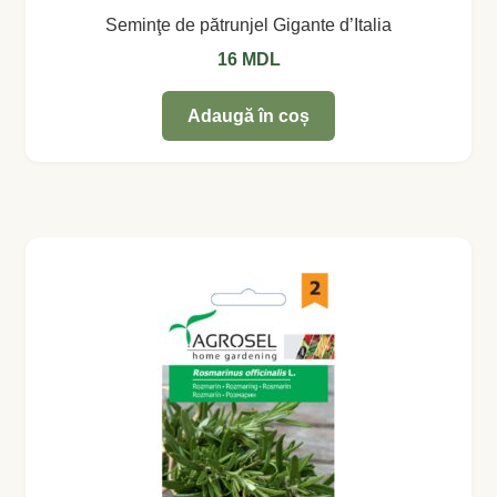
Seminţe de pătrunjel Gigante d’Italia
Busuioc
16
MDL
Busuioc roşu
Adaugă în coș
Ceapă de tuns
Cimbrişor
Cimbru de grădină
Creson de grădină
Fragă
Leuştean