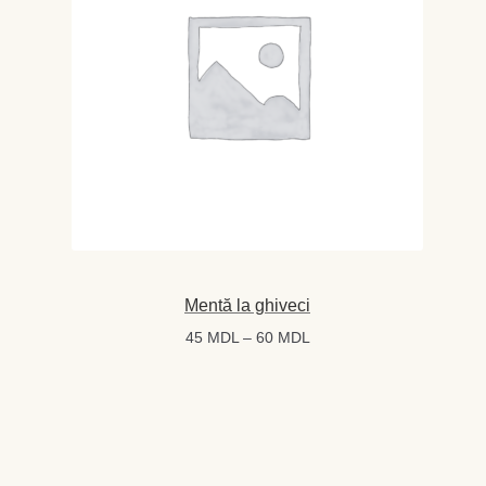
Mentă la ghiveci
Interval
45
MDL
–
60
MDL
de
prețuri:
45 MDL
până
la
60 MDL