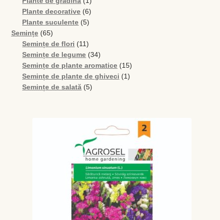
produse
1
Plante de grădină
1
6
produs
Plante decorative
6
5
produse
Plante suculente
5
65
produse
Semințe
65
de
11
Semințe de flori
11
produse
produse
34
Semințe de legume
34
de
15
Semințe de plante aromatice
15
produse
1
produse
Semințe de plante de ghiveci
1
5
produs
Semințe de salată
5
produse