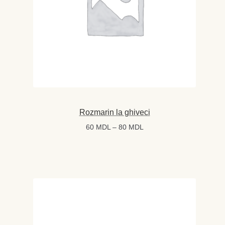
Rozmarin la ghiveci
Interval
60
MDL
–
80
MDL
de
prețuri:
60 MDL
până
la
80 MDL