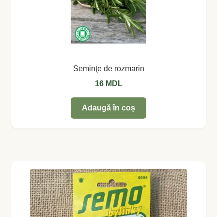
Levănţică
Maghiran
Melisa
Seminţe de rozmarin
16
MDL
Mentă
Adaugă în coș
Oregano
Rozmarin
Salvie
Locație și Program